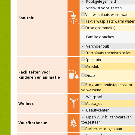
-
Kookgelegenheid
-
Vrieskist voor gasten
Vaatwasplaats warm water
Sanitair
Textielwasplaats warm water
Droogtrommel(s)
-
Familie douches
-
Verchoenpult
Stortplaats chemisch toilet
Speeltuin
Miniclub
Faciliteiten voor
Disco
kinderen en animatie
Programma/uitstapjes voor
volwassene
-
Whirpool
Wellnes
Massages
-
Beautycenter
-
Open vuur bij tent/caravan
toegestaan
Vuur/barbecue
Barbecue toegestaan