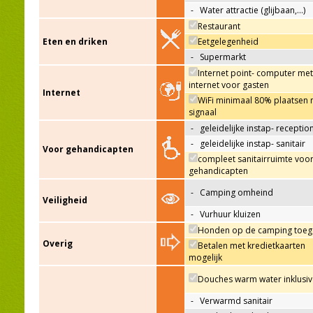
-
Water attractie (glijbaan,…)
Restaurant
Eten en driken
Eetgelegenheid
-
Supermarkt
Internet point- computer met
internet voor gasten
Internet
WiFi minimaal 80% plaatsen 
signaal
-
geleidelijke instap- receptio
-
geleidelijke instap- sanitair
Voor gehandicapten
compleet sanitairruimte voo
gehandicapten
-
Camping omheind
Veiligheid
-
Vurhuur kluizen
Honden op de camping toeg
Overig
Betalen met kredietkaarten
mogelijk
Douches warm water inklusiv
-
Verwarmd sanitair