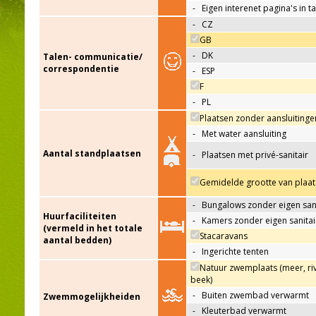
-
Eigen interenet pagina's in t
-
CZ
GB
-
DK
Talen- communicatie/
correspondentie
-
ESP
F
-
PL
Plaatsen zonder aansluitinge
-
Met water aansluiting
Aantal standplaatsen
-
Plaatsen met privé-sanitair
Gemidelde grootte van plaat
-
Bungalows zonder eigen sani
Huurfaciliteiten
-
Kamers zonder eigen sanitai
(vermeld in het totale
Stacaravans
aantal bedden)
-
Ingerichte tenten
Natuur zwemplaats (meer, riv
beek)
-
Buiten zwembad verwarmt
Zwemmogelijkheiden
-
Kleuterbad verwarmt