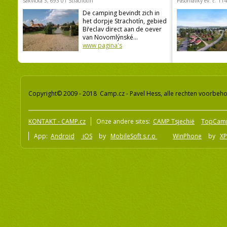
Šakvická 3, 693 01 Strachotín
Pasohlávky ev. č. 11
De camping bevindt zich in
het dorpje Strachotín, gebied
Břeclav direct aan de oever
van Novomlýnské...
www pagina's
Copyright© 2009 - 2018 Camp.cz - Pavel Hess, alle rechten voorbeh
KONTAKT - CAMP.cz
Onze andere sites:
CAMP Tsjechië
TopCam
App:
Android
iOS
by
MobileSoft s.r.o
WinPhone
by
XP