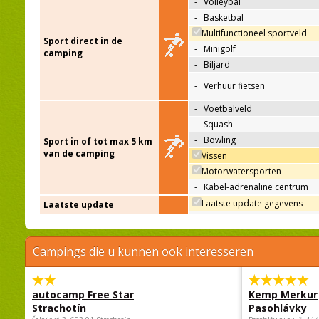
-
Volleybal
-
Basketbal
Multifunctioneel sportveld
Sport direct in de
-
Minigolf
camping
-
Biljard
-
Verhuur fietsen
-
Voetbalveld
-
Squash
-
Bowling
Sport in of tot max 5 km
van de camping
Vissen
Motorwatersporten
-
Kabel-adrenaline centrum
Laatste update gegevens
Laatste update
Campings die u kunnen ook interesseren
autocamp Free Star
Kemp Merkur
Strachotín
Pasohlávky