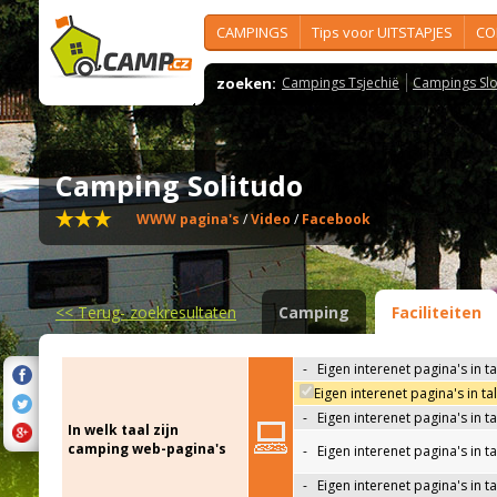
CAMPINGS
Tips voor UITSTAPJES
CO
zoeken:
Campings Tsjechië
Campings Slo
Camping Solitudo
WWW pagina's
/
Video
/
Facebook
<<
Terug- zoekresultaten
Camping
Faciliteiten
-
Eigen interenet pagina's in t
Eigen interenet pagina's in t
-
Eigen interenet pagina's in t
In welk taal zijn
camping web-pagina's
-
Eigen interenet pagina's in t
-
Eigen interenet pagina's in ta