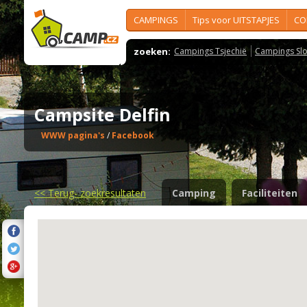
CAMPINGS
Tips voor UITSTAPJES
CO
zoeken:
Campings Tsjechië
Campings Slo
Campsite Delfin
WWW pagina's
/
Facebook
<<
Terug- zoekresultaten
Camping
Faciliteiten