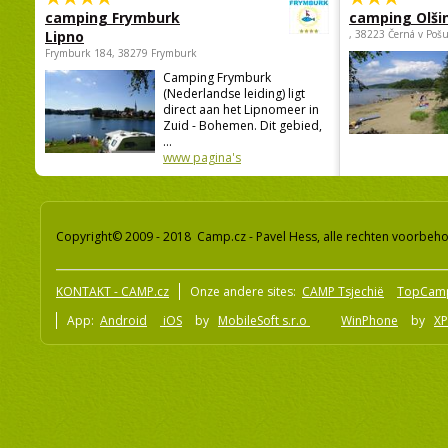
camping Frymburk
camping Olši
Lipno
, 38223 Černá v Poš
Frymburk 184, 38279 Frymburk
Camping Frymburk
(Nederlandse leiding) ligt
direct aan het Lipnomeer in
Zuid - Bohemen. Dit gebied,
...
www pagina's
Copyright© 2009 - 2018 Camp.cz - Pavel Hess, alle rechten voorbeh
KONTAKT - CAMP.cz
Onze andere sites:
CAMP Tsjechië
TopCam
App:
Android
iOS
by
MobileSoft s.r.o
WinPhone
by
XP