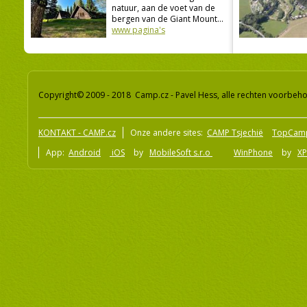
natuur, aan de voet van de
bergen van de Giant Mount...
www pagina's
Copyright© 2009 - 2018 Camp.cz - Pavel Hess, alle rechten voorbeh
KONTAKT - CAMP.cz
Onze andere sites:
CAMP Tsjechië
TopCam
App:
Android
iOS
by
MobileSoft s.r.o
WinPhone
by
XP