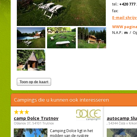
tel.:
+420 777 
fax:
E-mail shrij
WWW pagina
N.A.P.:
m
/
Op
Campings die u kunnen ook interesseren
camp Dolce Trutnov
autocamp Sl
Oblanov 37, 54101 Trutnov
, 54344 Čistá v Krko
Camping Dolce ligt in het
midden van de rustige