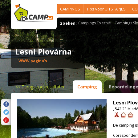
CAMPINGS
Tips voor UITSTAPJES
CO
zoeken:
Campings Tsjechië
Campings Slo
Lesní Plovárna
WWW pagina's
<<
Terug- zoekresultaten
Camping
Beoordeling
Lesní Plo
, 542 23 Mlad
De camping i
Corespondenti