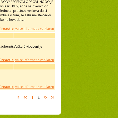
TU VODY RECEPCNI ODPOVI, NOOO JE
vyhlasku KHS,jedna na dverich do
ehlednete, prestoze veskera dalsi
mluve o tom, ze zahr.navstevvniky
ko na hovada......
f reactie
valse informatie verklaren
nádherně.Veškeré vibavení je
f reactie
valse informatie verklaren
f reactie
valse informatie verklaren
1
2