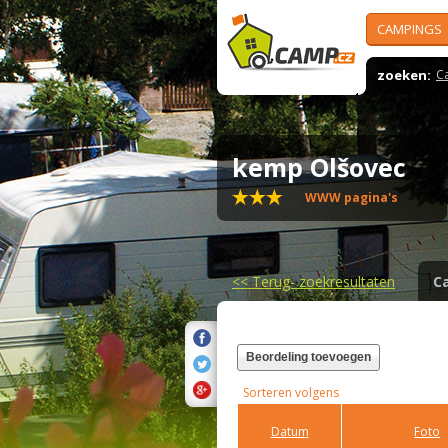
CAMPINGS
zoeken:
C
kemp Olšovec
WWW pagina's
<<
Terug- zoekresultaten
C
Beordeling toevoegen
Sorteren volgens
Datum
Foto