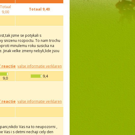
Totaal
Totaal
9,40
9,00
t,tak jsme se potykali s
ky snizenu rozpoctu. To nam trochu
 oproti minulemu roku susicka na
 Jinak velke zmeny nebyli,lide jsou
f reactie
valse informatie verklaren
9,4
9,0
f reactie
valse informatie verklaren
upani,nikdo Vas na to neupozorni ,
ne Vas i s detmi nechaji cely den