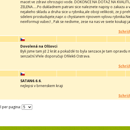
macet ve zdravi ohrozujici vode. DOKONCE NA DOTAZ NA KVALI
ZELENA.....Po dukladnem patrani sice naleznete napisy o zakazu a 
nejakeho skladu a druha sice u rybnika,ale oboji velikosti, ze ji pr
sdeleni prostudujete,napr.o chystanem rijnovem vylovu rybnika.Ne
neinformuji vubec! , Pak se nedivme, zese na nas ve svete koukaji ja
Schrij
Dovolená na Olšovci
Byli jsme tam již 2 krát a pokaždé to byla senzace.Je tam opravdu 
senzační.Vřele doporučuji Ofilek6 Ostrava.
Schrij
SATAN6.6.6.
nejlepsi v brnenskem kraji
Schrij
l per pagina: