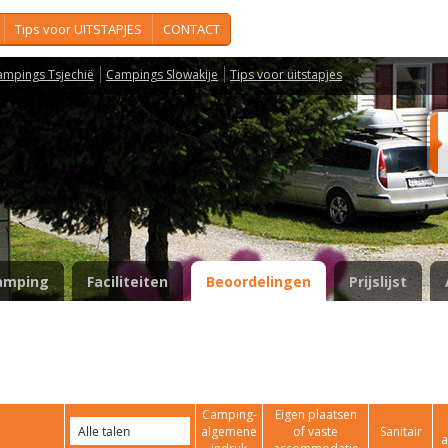
Tips voor UITSTAPJES
CONTACT
ampings Tsjechië
Campings Slowakije
Tips voor uitstapjes
amping
Faciliteiten
Beoordelingen
Prijslijst
Camping-
Eigen plaatsen
algemene
of vaste
Sanitair
a