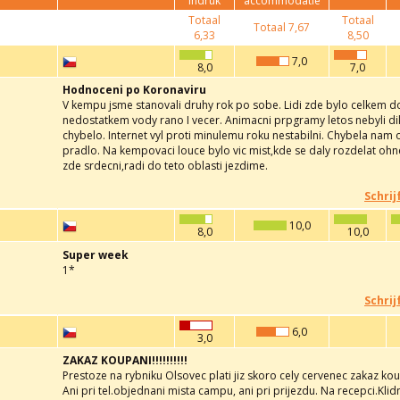
indruk
accommodatie
Totaal
Totaal
Totaal
7,67
6,33
8,50
7,0
8,0
7,0
Hodnoceni po Koronaviru
V kempu jsme stanovali druhy rok po sobe. Lidi zde bylo celkem dos
nedostatkem vody rano I vecer. Animacni prpgramy letos nebyli di
chybelo. Internet vyl proti minulemu roku nestabilni. Chybela nam
pradlo. Na kempovaci louce bylo vic mist,kde se daly rozdelat ohne.
zde srdecni,radi do teto oblasti jezdime.
Schrij
10,0
8,0
10,0
Super week
1*
Schrij
6,0
3,0
ZAKAZ KOUPANI!!!!!!!!!!
Prestoze na rybniku Olsovec plati jiz skoro cely cervenec zakaz ko
Ani pri tel.objednani mista campu, ani pri prijezdu. Na recepci.Klid