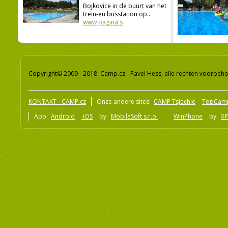
Bojkovice in de buurt van het
trein-en busstation op...
www pagina's
Copyright© 2009 - 2018 Camp.cz - Pavel Hess, alle rechten voorbeh
KONTAKT - CAMP.cz
Onze andere sites:
CAMP Tsjechië
TopCam
App:
Android
iOS
by
MobileSoft s.r.o
WinPhone
by
XP