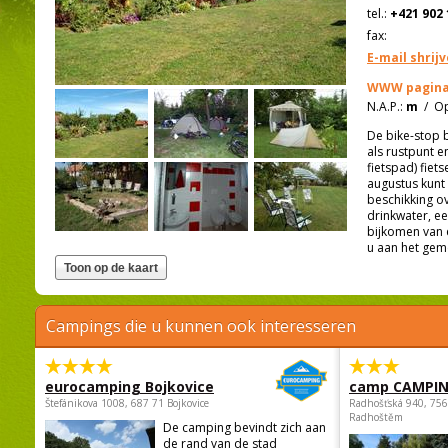
tel.:
+421 902 
fax:
E-mail shrij
WWW pagina
N.A.P.:
m
/
Op
De bike-stop b
als rustpunt e
fietspad) fiet
augustus kunt
beschikking o
drinkwater, ee
bijkomen van 
u aan het gem
Campings die u kunnen ook interesseren
eurocamping Bojkovice
camp CAMPI
Štefánikova 1008, 687 71 Bojkovice
Radhošťská 940, 75
Radhoštěm
De camping bevindt zich aan
de rand van de stad