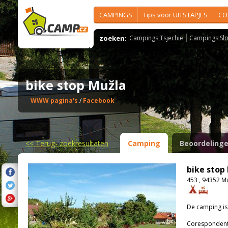
CAMPINGS
Tips voor UITSTAPJES
CO
zoeken:
Campings Tsjechië
Campings Slo
bike stop Mužla
WWW pagina's
/
Facebook
<<
Terug- zoekresultaten
Camping
Beoordeling
bike stop
453 , 94352 M
De camping i
Corespondenti