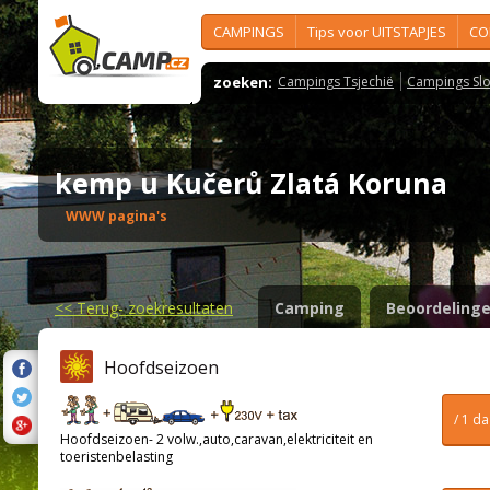
CAMPINGS
Tips voor UITSTAPJES
CO
zoeken:
Campings Tsjechië
Campings Slo
kemp u Kučerů Zlatá Koruna
WWW pagina's
<<
Terug- zoekresultaten
Camping
Beoordeling
Hoofdseizoen
/ 1 d
Hoofdseizoen- 2 volw.,auto,caravan,elektriciteit en
toeristenbelasting