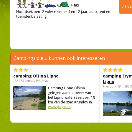
/ 1 d
Hoofdseizoen- 2 volw.+ kinder 4 en 12 jaar, auto, tent en
toeristenbelasting
Campings die u kunnen ook interesseren
camping Olšina Lipno
camping Fry
, 38223 Černá v Pošumaví
Lipno
Frymburk 184, 3827
Camping Lipno Olšina
gelegen aan de oever van
het Lipno waterreservoir, 18
km van de stad Krumlov in...
www pagina's