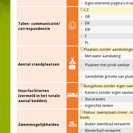
-
Eigen interenet pagina's in t
CZ
-
GB
-
DK
Talen- communicatie/
correspondentie
-
ESP
-
F
-
PL
Plaatsen zonder aansluitinge
-
Met water aansluiting
Aantal standplaatsen
-
Plaatsen met privé-sanitair
-
Gemidelde grootte van plaa
Bungalows zonder eigen sani
Huurfaciliteiten
-
Kamers zonder eigen sanitai
(vermeld in het totale
-
Stacaravans
aantal bedden)
-
Ingerichte tenten
Natuur zwemplaats (meer, riv
beek)
-
Buiten zwembad verwarmt
Zwemmogelijkheiden
-
Kleuterbad verwarmt