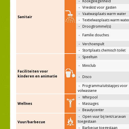
-
Kookgelegenheid
-
Vrieskist voor gasten
-
Vaatwasplaats warm water
Sanitair
-
Textielwasplaats warm wate
-
Droogtrommel(s)
-
Familie douches
-
Verchoenpult
-
Stortplaats chemisch toilet
-
Speeltuin
-
Miniclub
Faciliteiten voor
kinderen en animatie
-
Disco
-
Programma/uitstapjes voor
volwassene
-
Whirpool
Wellnes
-
Massages
-
Beautycenter
-
Open vuur bij tent/caravan
toegestaan
Vuur/barbecue
-
Barbecue toegestaan