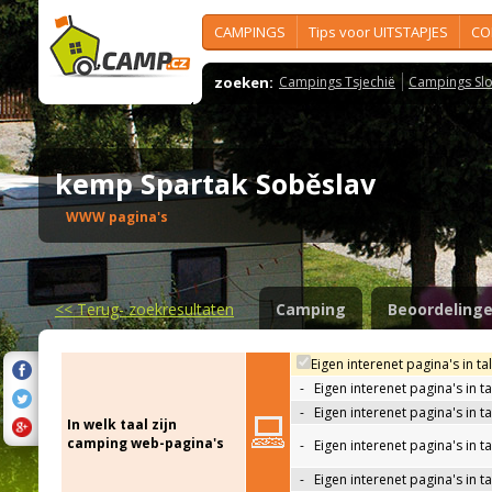
CAMPINGS
Tips voor UITSTAPJES
CO
zoeken:
Campings Tsjechië
Campings Slo
kemp Spartak Soběslav
WWW pagina's
<<
Terug- zoekresultaten
Camping
Beoordeling
Eigen interenet pagina's in ta
-
Eigen interenet pagina's in t
-
Eigen interenet pagina's in t
In welk taal zijn
camping web-pagina's
-
Eigen interenet pagina's in t
-
Eigen interenet pagina's in ta