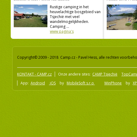
Rustige camping in het
heuvelachtige bosgebied van
Tsjechië met veel
wandelmogelijkheden.
Camping ...
www pagina's
Copyright© 2009 - 2018 Camp.cz - Pavel Hess, alle rechten voorbeh
KONTAKT - CAMP.cz
Onze andere sites:
CAMP Tsjechië
TopCam
App:
Android
iOS
by
MobileSoft s.r.o
WinPhone
by
XP