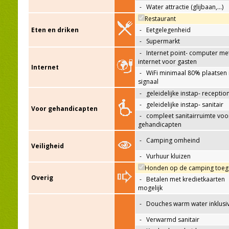
-
Water attractie (glijbaan,…)
Restaurant
Eten en driken
-
Eetgelegenheid
-
Supermarkt
-
Internet point- computer me
internet voor gasten
Internet
-
WiFi minimaal 80% plaatsen
signaal
-
geleidelijke instap- receptio
-
geleidelijke instap- sanitair
Voor gehandicapten
-
compleet sanitairruimte voo
gehandicapten
-
Camping omheind
Veiligheid
-
Vurhuur kluizen
Honden op de camping toeg
Overig
-
Betalen met kredietkaarten
mogelijk
-
Douches warm water inklusi
-
Verwarmd sanitair