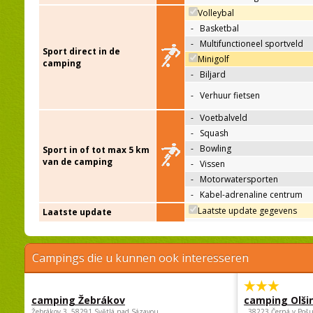
Volleybal
-
Basketbal
-
Multifunctioneel sportveld
Sport direct in de
Minigolf
camping
-
Biljard
-
Verhuur fietsen
-
Voetbalveld
-
Squash
-
Bowling
Sport in of tot max 5 km
van de camping
-
Vissen
-
Motorwatersporten
-
Kabel-adrenaline centrum
Laatste update gegevens
Laatste update
Campings die u kunnen ook interesseren
camping Žebrákov
camping Olši
Žebrákov 3, 58291 Světlá nad Sázavou
, 38223 Černá v Poš