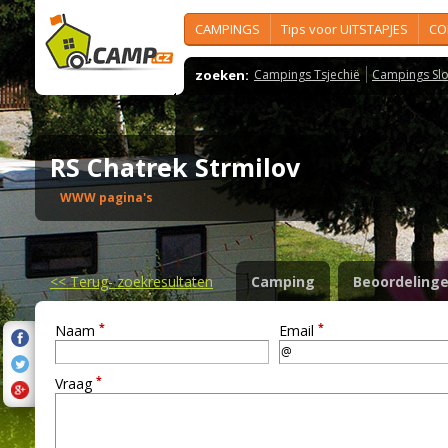
CAMPINGS
Tips voor UITSTAPJES
CO
zoeken:
Campings Tsjechië
Campings Slo
RS Chatrek Strmilov
WWW pagina's
<<
Terug- zoekresultaten
Camping
Beoordeling
*
*
Naam
Email
*
Vraag