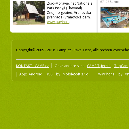
67102 Šumná
Zuid-Moravië, het Nationale
Park Podyjí (Thayatal),
Znojmo gebied, Vranovská
přehrada (Vranovská dam...
www pagina's
Copyright© 2009 - 2018 Camp.cz - Pavel Hess, alle rechten voorbeh
KONTAKT - CAMP.cz
Onze andere sites:
CAMP Tsjechië
TopCam
App:
Android
iOS
by
MobileSoft s.r.o
WinPhone
by
XP