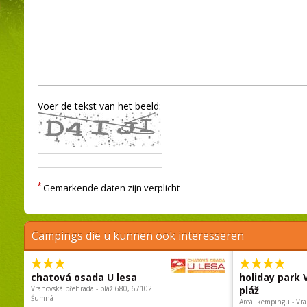
Voer de tekst van het beeld:
*
Gemarkende daten zijn verplicht
Campings die u kunnen ook interesseren
chatová osada U lesa
holiday park
Vranovská přehrada - pláž 680, 67102
pláž
Šumná
Areál kempingu - Vra