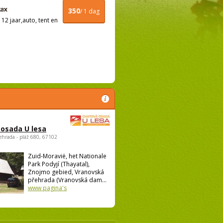
350
/ 1 dag
12 jaar,auto, tent en
osada U lesa
ehrada - pláž 680, 67102
Zuid-Moravië, het Nationale
Park Podyjí (Thayatal),
Znojmo gebied, Vranovská
přehrada (Vranovská dam...
www pagina's