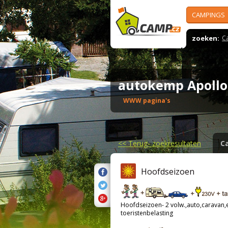
CAMPINGS
zoeken:
C
autokemp Apoll
WWW pagina's
<<
Terug- zoekresultaten
C
Hoofdseizoen
Hoofdseizoen- 2 volw.,auto,caravan,el
toeristenbelasting