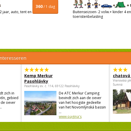
360
/ 1 dag
 jaar, auto, tent en
Buitenseizoen- 2 volw.+ kinder 4 en 
toeristenbelasting
interesseren
Kemp Merkur
chatová 
Pasohlávky
Vranovská př
Šumná
Pasohlávky ev. č. 114, 69122 Pasohlávky
t zich in
De ATC Merkur Camping
otín, gebied
bevindt zich aan de oever
n de oever
van het hoogste gedeelte
.
van het Novomlýnská bassin
...
www pagina's