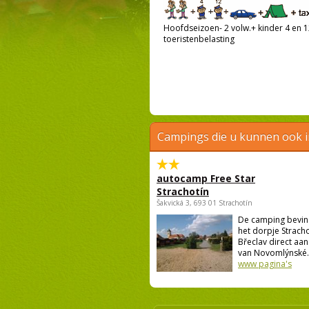
Hoofdseizoen- 2 volw.+ kinder 4 en 12
toeristenbelasting
Campings die u kunnen ook 
autocamp Free Star
Strachotín
Šakvická 3, 693 01 Strachotín
De camping bevind
het dorpje Strach
Břeclav direct aa
van Novomlýnské..
www pagina's