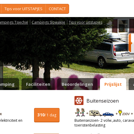
Tips voor UITSTAPJES
CONTACT
ampings Tsjechië
Campings Slowakije
Tips voor uitstapjes
o
amping
Faciliteiten
Beoordelingen
Prijslijst
Buitenseizoen
310
/ 1 dag
ektriciteit en
Buitenseizoen- 2 volw.,auto, caravan
toeristenbelasting