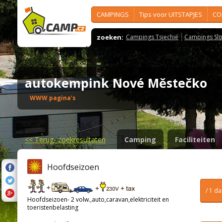
CAMPINGS
Tips voor UITSTAPJES
CO
zoeken:
Campings Tsjechië
Campings Slo
autokempink Nové Městečko
WWW pagina's
<<
Terug- zoekresultaten
Camping
Faciliteiten
Hoofdseizoen
/ 1 d
Hoofdseizoen- 2 volw.,auto,caravan,elektriciteit en
toeristenbelasting