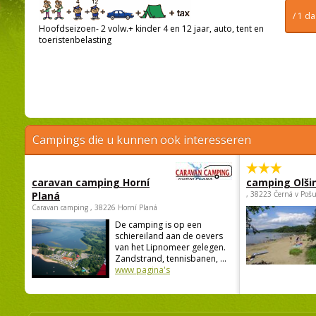
/ 1 d
Hoofdseizoen- 2 volw.+ kinder 4 en 12 jaar, auto, tent en
toeristenbelasting
Campings die u kunnen ook interesseren
caravan camping Horní
camping Olši
Planá
, 38223 Černá v Poš
Caravan camping , 38226 Horní Planá
De camping is op een
schiereiland aan de oevers
van het Lipnomeer gelegen.
Zandstrand, tennisbanen, ...
www pagina's