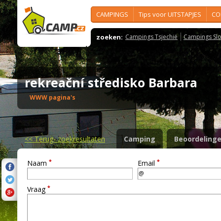
CAMPINGS
Tips voor UITSTAPJES
CO
zoeken:
Campings Tsjechië
Campings Slo
rekreační středisko Barbara
WWW pagina's
<<
Terug- zoekresultaten
Camping
Beoordeling
*
*
Naam
Email
*
Vraag