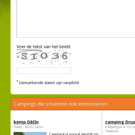
Voer de tekst van het beeld:
*
Gemarkende daten zijn verplicht
Campings die u kunnen ook interesseren
kemp Děčín
camping Dru
Polabí , 40502 Děčín
K Reporyjim 4, 155 0
Trebonice
Camping is vooral gericht op