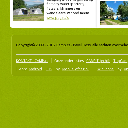
fietsers, watersporters,
fietsers, klimmers en
wandelaars. w hond neem ...
www pagina's
Copyright© 2009 - 2018 Camp.cz - Pavel Hess, alle rechten voorbeh
KONTAKT - CAMP.cz
Onze andere sites:
CAMP Tsjechië
TopCam
App:
Android
iOS
by
MobileSoft s.r.o
WinPhone
by
XP