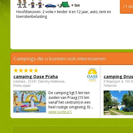
/ 1 d
Hoofdseizoen- 2 volw.+ kinder 4 en 12 jaar, auto, tent en
toeristenbelasting
Campings die u kunnen ook interesseren
camping Oase Praha
camping Dru
Libeňská , 25241 Zlatníky-Hodkovice,
K Reporyjim 4, 155 0
Praha-západ
Trebonice
De camping ligt 5 km ten
zuiden van Praag (15 km
vanaf het centrum) in een
heel rustige omgeving. Er...
www pagina's