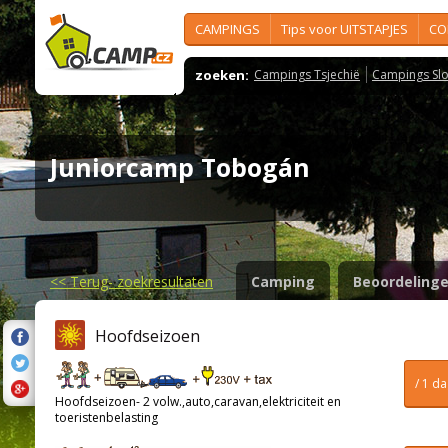
CAMPINGS
Tips voor UITSTAPJES
CO
zoeken:
Campings Tsjechië
Campings Slo
Juniorcamp Tobogán
<<
Terug- zoekresultaten
Camping
Beoordeling
Hoofdseizoen
/ 1 d
Hoofdseizoen- 2 volw.,auto,caravan,elektriciteit en
toeristenbelasting