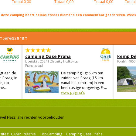
Totaal
0,00
Totaal
0,00
Totaal
0,00
Totaal
j deze camping heeft helaas steeds niemand een commentaar geschreven. Wees 
interesseren
camping Oase Praha
kemp Dě
Libeňská , 25241 Zlatníky-Hodkovice,
Polabí , 405
Praha-západ
gt aan de
De camping ligt 5 km ten
n Praag, in
zuiden van Praag (15 km
e, op
vanaf het centrum) in een
he...
heel rustige omgeving. Er...
www pagina's
avel Hess, alle rechten voorbehouden
sites:
CAMP Tsjechië
TopCamping
Camping Oase Praha