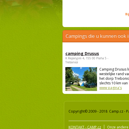
Bi
Campings die u kunnen ook 
camping Drusus
K Reporyjim 4, 155 00 Praha 5 -
Trebonice
Camping Drusus li
westelijke rand va
het dorp Trebonic
slechts 10 km van 
www pagina's
Copyright© 2009 - 2018 Camp.cz - P
KONTAKT - CAMP.cz
Onze andere 