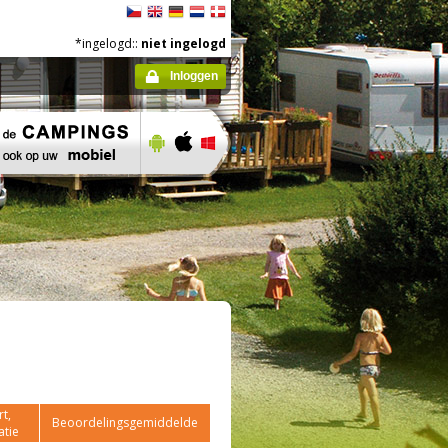
*ingelogd::
niet ingelogd
Inloggen
t,
Beoordelingsgemiddelde
atie