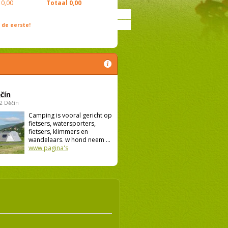
0,00
Totaal
0,00
de eerste!
čín
02 Děčín
Camping is vooral gericht op
fietsers, watersporters,
fietsers, klimmers en
wandelaars. w hond neem ...
www pagina's