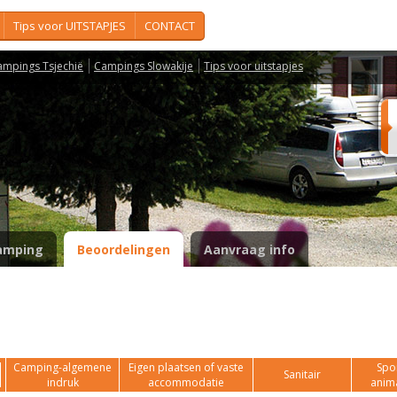
Tips voor UITSTAPJES
CONTACT
ampings Tsjechië
Campings Slowakije
Tips voor uitstapjes
amping
Beoordelingen
Aanvraag info
Camping-algemene
Eigen plaatsen of vaste
Spor
Sanitair
indruk
accommodatie
anim