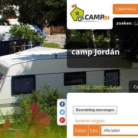
CAMPINGS
zoeken:
C
camp Jordán
<<
Terug- zoekresultaten
C
Beordeling toevoegen
Sorteren volgens
Datum
Foto