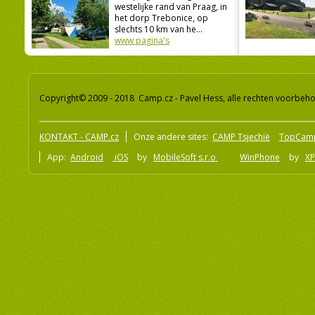
westelijke rand van Praag, in
het dorp Trebonice, op
slechts 10 km van he...
www pagina's
Copyright© 2009 - 2018 Camp.cz - Pavel Hess, alle rechten voorbeh
KONTAKT - CAMP.cz
Onze andere sites:
CAMP Tsjechië
TopCam
App:
Android
iOS
by
MobileSoft s.r.o
WinPhone
by
XP