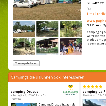
tel.:
+420 731 
fax:
E-mail shrij
WWW pagina
N.A.P.:
m
/
Op
Camping bij e
watersporten, 
biedt de mogel
is een restaur
Campings die u kunnen ook interesseren
camping Drusus
camping La P
K Reporyjim 4, 155 00 Praha 5 -
Plzeňská ul. , 354 7
Trebonice
Camping Drusus ligt aan de