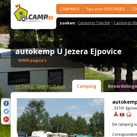
CAMPINGS
Tips voor UITSTAPJES
CO
zoeken:
Campings Tsjechië
Campings Slo
autokemp U Jezera Ejpovice
WWW pagina's
<<
Terug- zoekresultaten
Camping
Beoordeling
autokemp 
, 33701 Ejpovi
De camping i
Corespondenti