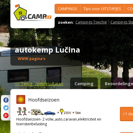
CAMPINGS
Tips voor UITSTAPJES
CO
zoeken:
Campings Tsjechië
Campings Slo
autokemp Lučina
WWW pagina's
<<
Terug- zoekresultaten
Camping
Beoordeling
Hoofdseizoen
/ 1 d
Hoofdseizoen- 2 volw.,auto,caravan,elektriciteit en
toeristenbelasting