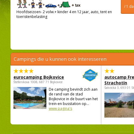
/ 1 d
Hoofdseizoen- 2 volw.+ kinder 4 en 12 jaar, auto, tent en
toeristenbelasting
Campings die u kunnen ook interesseren
eurocamping Bojkovice
autocamp Fre
Štefánikova 1008, 687 71 Bojkovice
Strachotín
Šakvická 3, 693 01 S
De camping bevindt zich aan
de rand van de stad
Bojkovice in de buurt van het
trein-en busstation op...
www pagina's