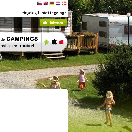
*ingelogd::
niet ingelogd
Inloggen