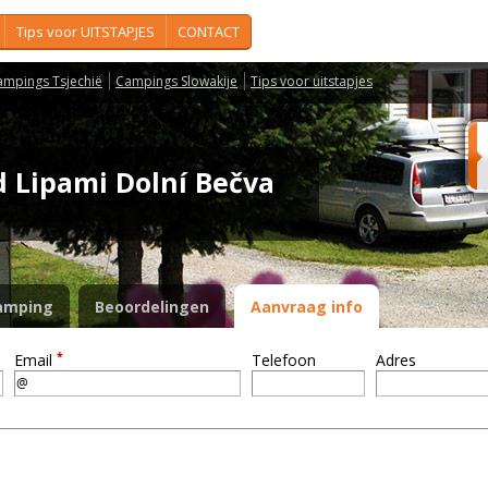
Tips voor UITSTAPJES
CONTACT
ampings Tsjechië
Campings Slowakije
Tips voor uitstapjes
 Lipami Dolní Bečva
amping
Beoordelingen
Aanvraag info
*
Email
Telefoon
Adres