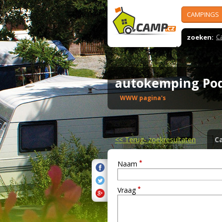
CAMPINGS
zoeken:
C
autokemping Pod
WWW pagina's
<<
Terug- zoekresultaten
C
*
Naam
*
Vraag