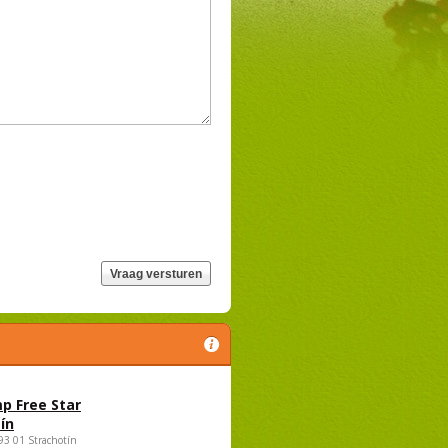
p Free Star
ín
693 01 Strachotín