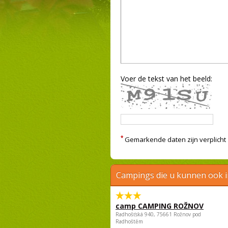
Voer de tekst van het beeld:
*
Gemarkende daten zijn verplicht
Campings die u kunnen ook 
camp CAMPING ROŽNOV
Radhošťská 940, 75661 Rožnov pod
Radhoštěm