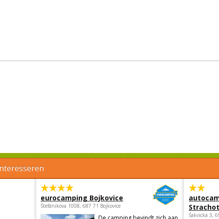
interesseren
eurocamping Bojkovice
autocam
Štefánikova 1008, 687 71 Bojkovice
Strachot
Šakvická 3, 
De camping bevindt zich aan