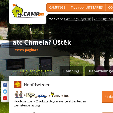
CAMPINGS
Tips voor UITSTAPJES
CO
zoeken:
Campings Tsjechië
Campings Slo
atc Chmelař Úštěk
WWW pagina's
<<
Terug- zoekresultaten
Camping
Beoordeling
Hoofdseizoen
/ 1 d
Hoofdseizoen- 2 volw.,auto,caravan,elektriciteit en
toeristenbelasting