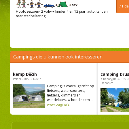
/ 1 d
Hoofdseizoen- 2 volw.+ kinder 4 en 12 jaar, auto, tent en
toeristenbelasting
Campings die u kunnen ook interesseren
kemp Děčín
camping Dru
Polabí , 40502 Děčín
K Reporyjim 4, 155 0
Trebonice
Camping is vooral gericht op
fietsers, watersporters,
fietsers, klimmers en
wandelaars. w hond neem ...
www pagina's