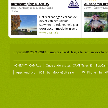
autocamping ROZKOŠ
autocamp Br
Třída.T.G.Masaryka 836, 55203 Česká
, 54941 Červený Kost
Skalice
Het recreatiegebied aan de
oever van het Rozkoš-
stuwmeer biedt het hele jaar
door accommodatie in ve...
www pagina's
Copyright© 2009 - 2018 Camp.cz - Pavel Hess, alle rechten voorbeh
KONTAKT - CAMP.cz
Onze andere sites:
CAMP Tsjechië
TopCam
App:
Android
iOS
by
MobileSoft s.r.o
WinPhone
by
XP