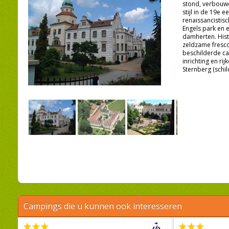
stond, verbouw
stijl in de 19e 
renaissancistis
Engels park en 
damherten. Hist
zeldzame fresco
beschilderde ca
inrichting en rij
Sternberg (schil
Campings die u kunnen ook interesseren