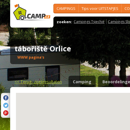
CAMPINGS
Tips voor UITSTAPJES
CO
zoeken:
Campings Tsjechië
Campings Slo
tábořiště Orlice
WWW pagina's
<<
Terug- zoekresultaten
Camping
Beoordeling