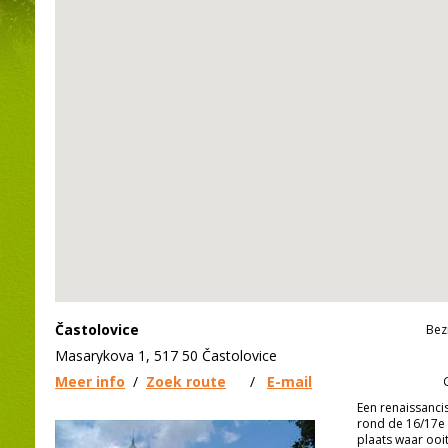
Častolovice
Bez
Masarykova 1, 517 50 Častolovice
Meer info
/
Zoek route
/
E-mail
Een renaissanci
rond de 16/17e 
plaats waar ooi