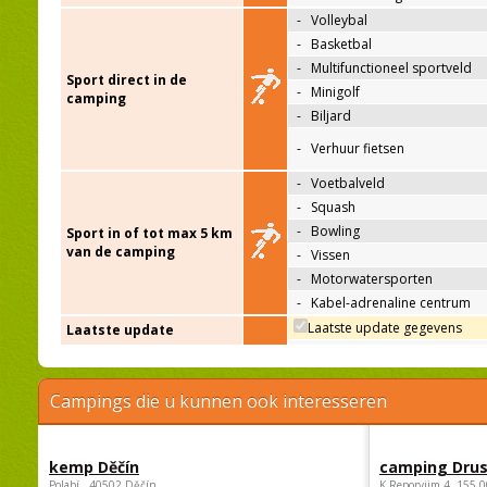
-
Volleybal
-
Basketbal
-
Multifunctioneel sportveld
Sport direct in de
-
Minigolf
camping
-
Biljard
-
Verhuur fietsen
-
Voetbalveld
-
Squash
-
Bowling
Sport in of tot max 5 km
van de camping
-
Vissen
-
Motorwatersporten
-
Kabel-adrenaline centrum
Laatste update gegevens
Laatste update
Campings die u kunnen ook interesseren
kemp Děčín
camping Dru
Polabí , 40502 Děčín
K Reporyjim 4, 155 0