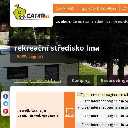
CAMPINGS
Tips voor UITSTAPJES
CO
zoeken:
Campings Tsjechië
Campings Slo
rekreační středisko Ima
WWW pagina's
<<
Terug- zoekresultaten
Camping
Beoordeling
Eigen interenet pagina's in ta
-
Eigen interenet pagina's in t
-
Eigen interenet pagina's in t
In welk taal zijn
camping web-pagina's
-
Eigen interenet pagina's in t
-
Eigen interenet pagina's in ta