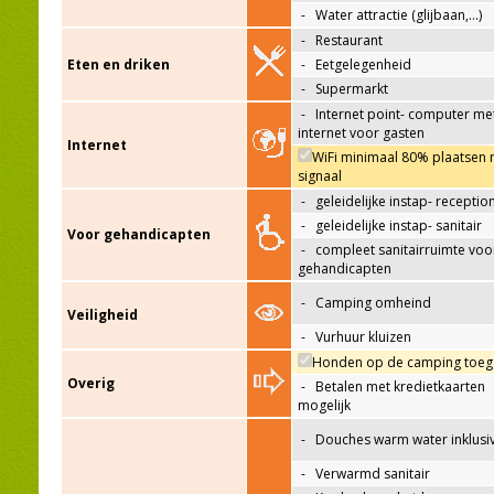
-
Water attractie (glijbaan,…)
-
Restaurant
Eten en driken
-
Eetgelegenheid
-
Supermarkt
-
Internet point- computer me
internet voor gasten
Internet
WiFi minimaal 80% plaatsen 
signaal
-
geleidelijke instap- receptio
-
geleidelijke instap- sanitair
Voor gehandicapten
-
compleet sanitairruimte voo
gehandicapten
-
Camping omheind
Veiligheid
-
Vurhuur kluizen
Honden op de camping toeg
Overig
-
Betalen met kredietkaarten
mogelijk
-
Douches warm water inklusi
-
Verwarmd sanitair