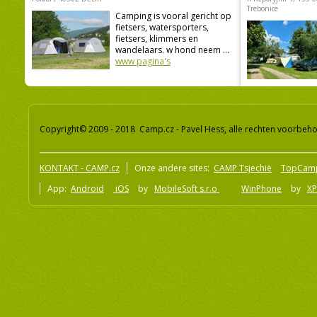
Trebonice
Camping is vooral gericht op
fietsers, watersporters,
fietsers, klimmers en
wandelaars. w hond neem ...
www pagina's
Copyright© 2009 - 2018 Camp.cz - Pavel Hess, alle rechten voorbeh
KONTAKT - CAMP.cz
Onze andere sites:
CAMP Tsjechië
TopCam
App:
Android
iOS
by
MobileSoft s.r.o
WinPhone
by
XP