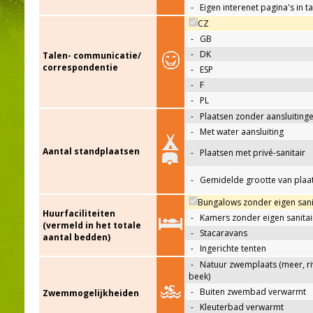
-
Eigen interenet pagina's in t
CZ
-
GB
-
DK
Talen- communicatie/
correspondentie
-
ESP
-
F
-
PL
-
Plaatsen zonder aansluiting
-
Met water aansluiting
Aantal standplaatsen
-
Plaatsen met privé-sanitair
-
Gemidelde grootte van plaa
Bungalows zonder eigen sani
Huurfaciliteiten
-
Kamers zonder eigen sanitai
(vermeld in het totale
-
Stacaravans
aantal bedden)
-
Ingerichte tenten
-
Natuur zwemplaats (meer, riv
beek)
-
Buiten zwembad verwarmt
Zwemmogelijkheiden
-
Kleuterbad verwarmt