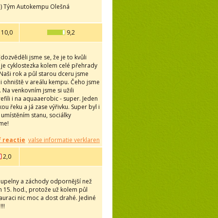
 :-) Tým Autokempu Olešná
10,0
9,2
ozvěděli jsme se, že je to kvůli
ní je cyklostezka kolem celé přehrady
 Naši rok a půl starou dceru jsme
u i ohniště v areálu kempu. Čeho jsme
 Na venkovním jsme si užili
fili i na aquaaerobic - super. Jeden
u řeku a já zase výřivku. Super byl i
 umístěním stanu, sociálky
eme!
f reactie
valse informatie verklaren
2,0
Koupelny a záchody odpornější než
m 15. hod., protože už kolem půl
estauraci nic moc a dost drahé. Jediné
!!