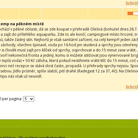
Schrij
kemp na pěkném místě
hází v pěkné oblasti, dá se zde koupat v přehradě Olešná (bohužel dnes 28.7. již 
 a zajít do přilehlého aquaparku. Zde to ale končí, campingové místo hrozné, 
, takže žádný stín. Nejhorší je však sanitární zařízení, na celý kemp!!! jeden z
 záchody, všechno špinavé, voda po 16.hod jen studená a sprchy jsou otevřeny 
 si člověk musí zajít pro klíček od sprchy, osprchovat a do 15 minut zase vrátit.
tvoří nekonečná fronta a jediný, komu si můžete stěžovat jsou vynervované brigá
 teplá voda) + 50 Kč záloha, která pokud nestihnete vrátit klíč do 15 minut, co
ci než recepce se stává dost často, propadá. U přehrady sprchy nejsou. Sport j
 sebou. Jídlo průměr, spíše slabší, pití drahé (Radegast 12 za 37,-Kč). Na Olešno
empu nás však už neuvidí.
Schrij
l per pagina:
avel Hess, alle rechten voorbehouden