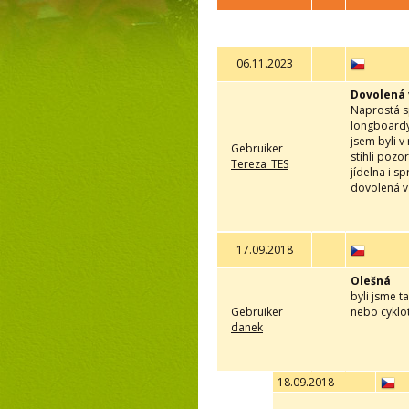
06.11.2023
Dovolená 
Naprostá sp
longboardy 
jsem byli v
Gebruiker
stihli poz
Tereza_TES
jídelna i s
dovolená v
17.09.2018
Olešná
byli jsme t
Gebruiker
nebo cyklot
danek
18.09.2018