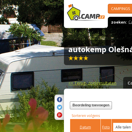
CAMPINGS
zoeken:
C
autokemp Oleš
<<
Terug- zoekresultaten
C
Beordeling toevoegen
Sorteren volgens
Datum
Foto