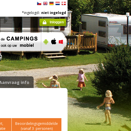
*ingelogd::
niet ingelogd
Inloggen
Aanvraag info
t,
Beoordelingsgemiddelde
atie
(vanaf
3
personen)