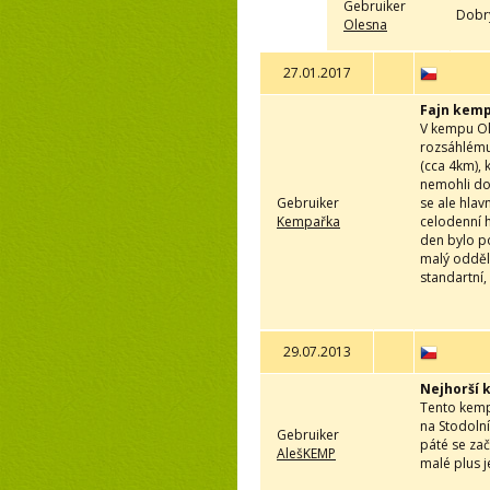
Gebruiker
Dobrý
Olesna
27.01.2017
Fajn kemp
V kempu Ole
rozsáhlému 
(cca 4km), 
nemohli dos
Gebruiker
se ale hlav
Kempařka
celodenní h
den bylo po
malý odděle
standartní
29.07.2013
Nejhorší 
Tento kemp 
na Stodolní
Gebruiker
páté se začí
AlešKEMP
malé plus j