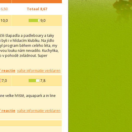
6,80
Totaal
8,67
10,0
9,0
čili šlapadla a padleboary a taky
li i v hlídacím klubíku. Na jídlo
r byl program během celého léta, my
novou louku nám nevadilo. Kuchyňka,
lo v pohodě zvládnout. Super
f reactie
valse informatie verklaren
7,0
7,8
ne velke hřiště, aquapark a in line
f reactie
valse informatie verklaren