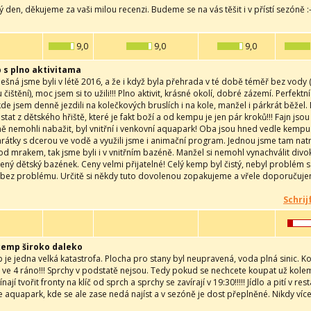
 den, děkujeme za vaši milou recenzi. Budeme se na vás těšit i v přístí sezóně
9,0
9,0
9,0
 s plno aktivitama
šná jsme byli v létě 2016, a že i když byla přehrada v té době téměř bez vody (d
čištění), moc jsem si to užili!!! Plno aktivit, krásné okolí, dobré zázemí. Perfekt
kde jsem denně jezdili na kolečkových bruslích i na kole, manžel i párkrát běžel.
tat z dětského hřiště, které je fakt boží a od kempu je jen pár kroků!!! Fajn jso
ně nemohli nabažit, byl vnitřní i venkovní aquapark! Oba jsou hned vedle kempu.
rátky s dcerou ve vodě a využili jsme i animační program. Jednou jsme tam natre
d mrakem, tak jsme byli i v vnitřním bazéně. Manžel si nemohl vynachválit divoko
ný dětský bazének. Ceny velmi přijatelné! Celý kemp byl čistý, nebyl problém s
, bez problému. Určitě si někdy tuto dovolenou zopakujeme a vřele doporučuj
Schrij
kemp široko daleko
je jedna velká katastrofa. Plocha pro stany byl neupravená, voda plná sinic. 
 ve 4 ráno!!! Sprchy v podstatě nejsou. Tedy pokud se nechcete koupat už kole
nají tvořit fronty na klíč od sprch a sprchy se zavírají v 19:30!!!!! Jídlo a pití v r
e aquapark, kde se ale zase nedá najíst a v sezóně je dost přeplněné. Nikdy více!