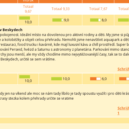
indruk
Totaal
Totaal
9,33
Totaal
7,67
Totaal
9,67
9,0
8,0
10,0
v Beskydech
okojenost. Ideální místo na dovolenou pro aktivní rodiny a děti. My jsme si půj
a koloběžky a objeli celou přehradu. Nemohli jsme nenavštívit aquapark a děti by
 restauraci, food trucku i kavárně, kde mají luxusní kávu a chill prostředí. Supe
orování Perseid, hvězd a Saturnu s astronomy z planetária. Parkování mimo sta
prchy jsou menší, ale my vždy chodíme mimo nejvytěžovanější časy, tak se to da
 Beskydech, určitě se sem vrátíme.
Schrij
10,0
6,0
10,0
ady jen na víkend ale moc se nám tady líbilo je tady spoustu využít i pro děti krás
rasy stezka kolem přehrady určite se vratime
Schrij
1