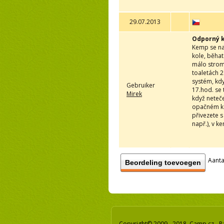
29.07.2013
Odporný 
Kemp se nac
kole, běhat
málo stromů
toaletách 2
systém, kdy
Gebruiker
17.hod. se 
Mirek
když neteče
opačném kon
přivezete s
např.), v k
Aanta
Beordeling toevoegen
Copyright© 2009 - 2018 Camp.cz - P