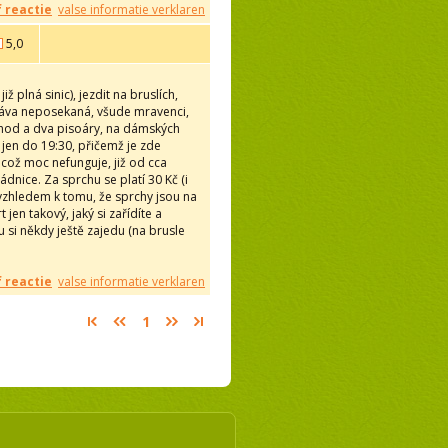
f reactie
valse informatie verklaren
5,0
plná sinic), jezdit na bruslích,
tráva neposekaná, všude mravenci,
áchod a dva pisoáry, na dámských
jen do 19:30, přičemž je zde
..což moc nefunguje, již od cca
dnice. Za sprchu se platí 30 Kč (i
ž vzhledem k tomu, že sprchy jsou na
en takový, jaký si zařídíte a
u si někdy ještě zajedu (na brusle
f reactie
valse informatie verklaren
1