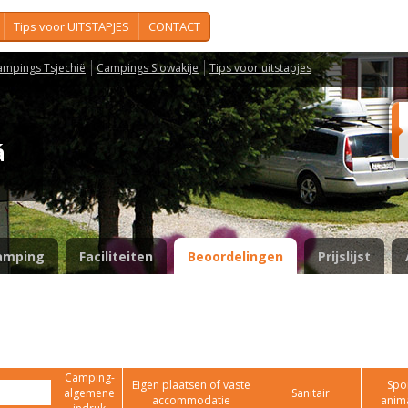
Tips voor UITSTAPJES
CONTACT
ampings Tsjechië
Campings Slowakije
Tips voor uitstapjes
ná
amping
Faciliteiten
Beoordelingen
Prijslijst
Camping-
Eigen plaatsen of vaste
Spor
algemene
Sanitair
accommodatie
anim