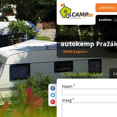
CAMPINGS
zoeken:
C
autokemp Praž
WWW pagina's
<<
Terug- zoekresultaten
C
*
Naam
*
Vraag