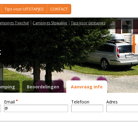
Tips voor UITSTAPJES
CONTACT
ampings Tsjechië
Campings Slowakije
Tips voor uitstapjes
ák
amping
Beoordelingen
Aanvraag info
*
Email
Telefoon
Adres