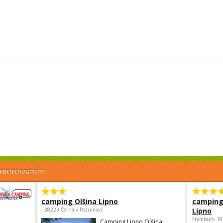
interesseren
camping Olšina Lipno
camping
, 38223 Černá v Pošumaví
Lipno
Frymburk 18
Camping Lipno Olšina