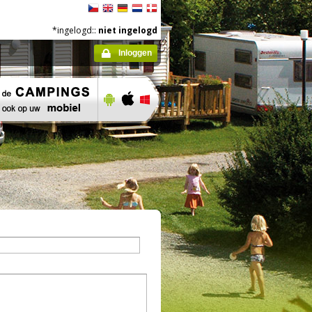
*ingelogd::
niet ingelogd
Inloggen