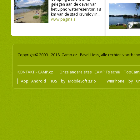
gelegen aan de oever van
het Lipno waterreservoir, 18
km van de stad Krumlov in...
www pagina's
Copyright© 2009 - 2018 Camp.cz - Pavel Hess, alle rechten voorbeh
KONTAKT - CAMP.cz
Onze andere sites:
CAMP Tsjechië
TopCam
App:
Android
iOS
by
MobileSoft s.r.o
WinPhone
by
XP