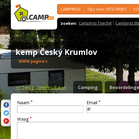
CAMPINGS
Tips voor UITSTAPJES
CO
zoeken:
Campings Tsjechië
Campings Slo
kemp Český Krumlov
WWW pagina's
<<
Terug- zoekresultaten
Camping
Beoordeling
*
*
Naam
Email
*
Vraag