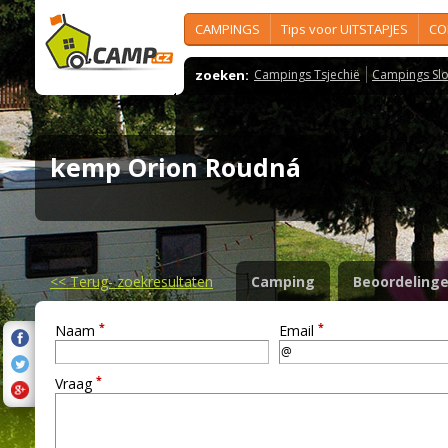
CAMPINGS
Tips voor UITSTAPJES
CO
zoeken:
Campings Tsjechië
Campings Slo
kemp Orion Roudná
<<
Terug- zoekresultaten
Camping
Beoordeling
*
*
Naam
Email
*
Vraag