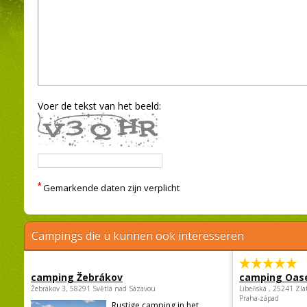
Voer de tekst van het beeld:
*
Gemarkende daten zijn verplicht
Campings die u kunnen ook interesseren
camping Žebrákov
camping Oas
Žebrákov 3, 58291 Světlá nad Sázavou
Libeňská , 25241 Zla
Praha-západ
Rustige camping in het