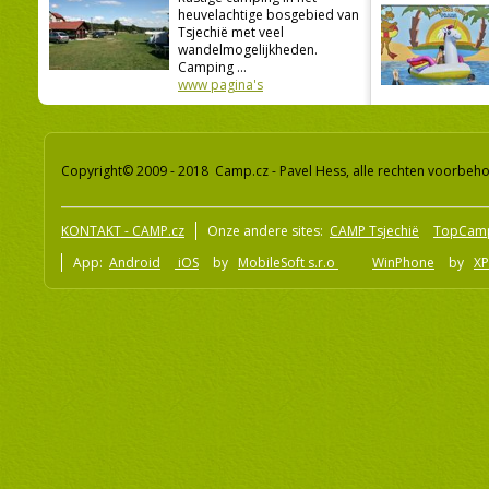
heuvelachtige bosgebied van
Tsjechië met veel
wandelmogelijkheden.
Camping ...
www pagina's
Copyright© 2009 - 2018 Camp.cz - Pavel Hess, alle rechten voorbeh
KONTAKT - CAMP.cz
Onze andere sites:
CAMP Tsjechië
TopCam
App:
Android
iOS
by
MobileSoft s.r.o
WinPhone
by
XP