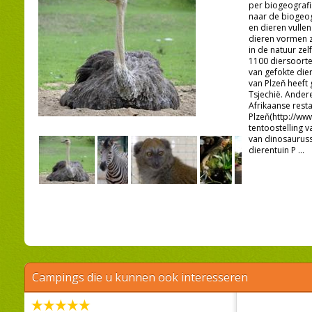
per biogeografi
naar de biogeog
en dieren vullen
dieren vormen z
in de natuur zel
1100 diersoort
van gefokte die
van Plzeň heeft
Tsjechië. Andere
Afrikaanse rest
Plzeň(http://ww
tentoostelling
van dinosauruss
dierentuin P ...
Campings die u kunnen ook interesseren