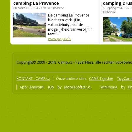
camping La Provence
camping Dru
Plzeňská ul. , 354 71 Velká Hleďsebe
K Reporyjim 4, 155 0
Trebonice
De camping La Provence
biedt een verblijf in
vakantiehuisjes of de
mogelijkheid van verblijf in
tent...
www pagina's
Copyright© 2009 - 2018 Camp.cz - Pavel Hess, alle rechten voorbeh
KONTAKT - CAMP.cz
Onze andere sites:
CAMP Tsjechië
TopCam
App:
Android
iOS
by
MobileSoft s.r.o
WinPhone
by
XP