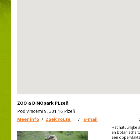
ZOO a DINOpark PLzeň
Pod vinicemi 9, 301 16 Plzeň
Meer info
/
Zoek route
/
E-mail
Het natuurlijke 
en botanische tu
een oppervlakte