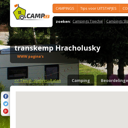
CAMPINGS
Tips voor UITSTAPJES
CO
zoeken:
Campings Tsjechië
Campings Slo
transkemp Hracholusky
WWW pagina's
<<
Terug- zoekresultaten
Camping
Beoordeling