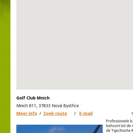
Golf Club Mnich
Mnich 811, 37833 Nová Bystřice
Meer info
/
Zoek route
/
E-mail
Professionele b
behoort tot de 
de Tsjechische R