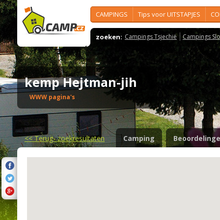
CAMPINGS
Tips voor UITSTAPJES
CO
zoeken:
Campings Tsjechië
Campings Slo
kemp Hejtman-jih
WWW pagina's
<<
Terug- zoekresultaten
Camping
Beoordeling