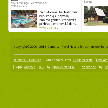
holiday park Vranovská
chatová osad
pláž
Vranovská přehrada -
Šumná
Areál kempingu - Vranovská pláž 1,
67102 Šumná
Zuid-Moravië, het Nationale
Park Podyjí (Thayatal),
Znojmo gebied, Vranovská
přehrada (Vranovská dam...
www pagina's
Copyright© 2009 - 2018 Camp.cz - Pavel Hess, alle rechten voorbeh
KONTAKT - CAMP.cz
Onze andere sites:
CAMP Tsjechië
TopCam
App:
Android
iOS
by
MobileSoft s.r.o
WinPhone
by
XP