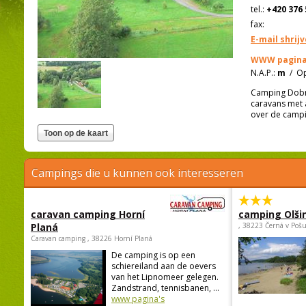
tel.:
+420 376 
fax:
E-mail shrij
WWW pagina
N.A.P.:
m
/
Op
Camping Dobrš
caravans met 
over de campi
Campings die u kunnen ook interesseren
caravan camping Horní
camping Olši
Planá
, 38223 Černá v Poš
Caravan camping , 38226 Horní Planá
De camping is op een
schiereiland aan de oevers
van het Lipnomeer gelegen.
Zandstrand, tennisbanen, ...
www pagina's