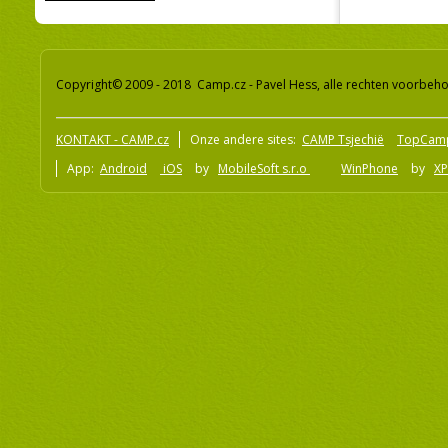
Copyright© 2009 - 2018 Camp.cz - Pavel Hess, alle rechten voorbeh
KONTAKT - CAMP.cz
Onze andere sites:
CAMP Tsjechië
TopCam
App:
Android
iOS
by
MobileSoft s.r.o
WinPhone
by
XP