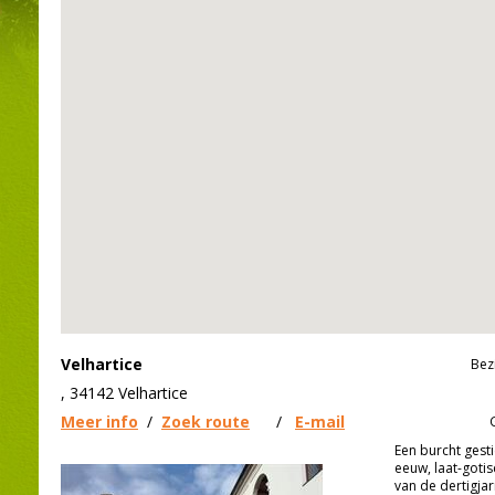
Velhartice
Bez
, 34142 Velhartice
Meer info
/
Zoek route
/
E-mail
Een burcht gesti
eeuw, laat-gotis
van de dertigjar