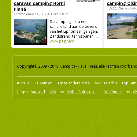
caravan camping Horní
camping Olši
Planá
, 38223 Černá v Poš
Caravan camping , 38226 Horní Planá
De camping is op een
schiereiland aan de oevers
van het Lipnomeer gelegen.
Zandstrand, tennisbanen, ...
www pagina's
Copyright© 2009 - 2018 Camp.cz - Pavel Hess, alle rechten voorbeh
KONTAKT - CAMP.cz
Onze andere sites:
CAMP Tsjechië
TopCam
App:
Android
iOS
by
MobileSoft s.r.o
WinPhone
by
XP