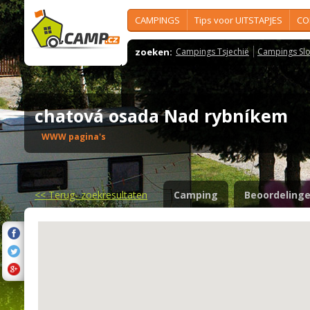
CAMPINGS
Tips voor UITSTAPJES
CO
zoeken:
Campings Tsjechië
Campings Slo
chatová osada Nad rybníkem
WWW pagina's
<<
Terug- zoekresultaten
Camping
Beoordeling