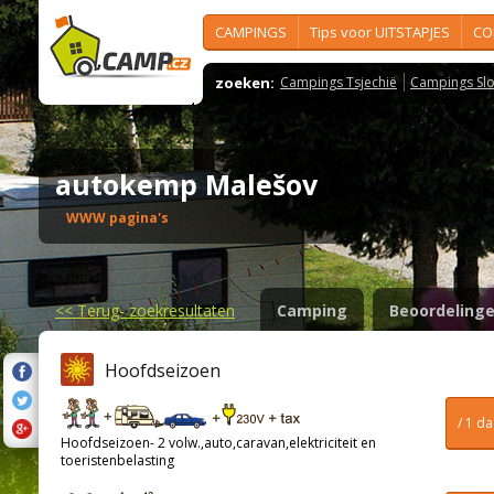
CAMPINGS
Tips voor UITSTAPJES
CO
zoeken:
Campings Tsjechië
Campings Slo
autokemp Malešov
WWW pagina's
<<
Terug- zoekresultaten
Camping
Beoordeling
Hoofdseizoen
/ 1 d
Hoofdseizoen- 2 volw.,auto,caravan,elektriciteit en
toeristenbelasting