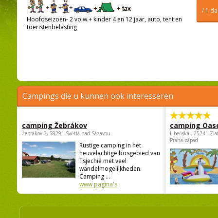
/ 1 d
Hoofdseizoen- 2 volw.+ kinder 4 en 12 jaar, auto, tent en
toeristenbelasting
Campings die u kunnen ook interesseren
camping Žebrákov
camping Oas
Žebrákov 3, 58291 Světlá nad Sázavou
Libeňská , 25241 Zla
Praha-západ
Rustige camping in het
heuvelachtige bosgebied van
Tsjechië met veel
wandelmogelijkheden.
Camping ...
www pagina's