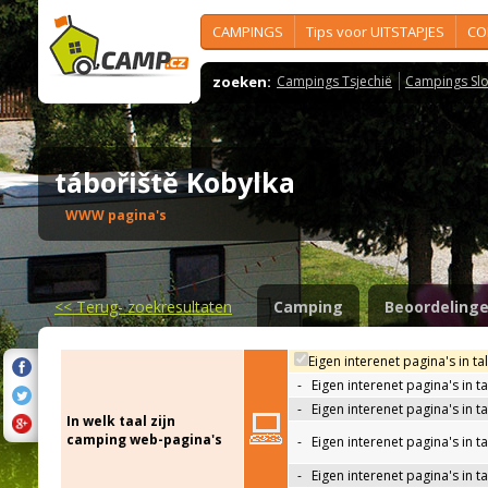
CAMPINGS
Tips voor UITSTAPJES
CO
zoeken:
Campings Tsjechië
Campings Slo
tábořiště Kobylka
WWW pagina's
<<
Terug- zoekresultaten
Camping
Beoordeling
Eigen interenet pagina's in ta
-
Eigen interenet pagina's in t
-
Eigen interenet pagina's in t
In welk taal zijn
camping web-pagina's
-
Eigen interenet pagina's in t
-
Eigen interenet pagina's in ta