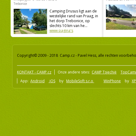
Trebonice
Camping Drusus ligt aan de
westelijke rand van Praag, in
het dorp Trebonice, op
slechts 10 km van he...
www pagina's
Copyright© 2009 - 2018 Camp.cz - Pavel Hess, alle rechten voorbeh
KONTAKT - CAMP.cz
Onze andere sites:
CAMP Tsjechië
TopCam
App:
Android
iOS
by
MobileSoft s.r.o
WinPhone
by
XP