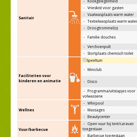
-
Kookgelegenheid
-
Vrieskist voor gasten
-
Vaatwasplaats warm water
Sanitair
-
Textielwasplaats warm wate
-
Droogtrommel(s)
-
Familie douches
-
Verchoenpult
-
Stortplaats chemisch toilet
Speeltuin
-
Miniclub
Faciliteiten voor
kinderen en animatie
-
Disco
-
Programma/uitstapjes voor
volwassene
-
Whirpool
Wellnes
-
Massages
-
Beautycenter
-
Open vuur bij tent/caravan
toegestaan
Vuur/barbecue
-
Barbecue toegestaan