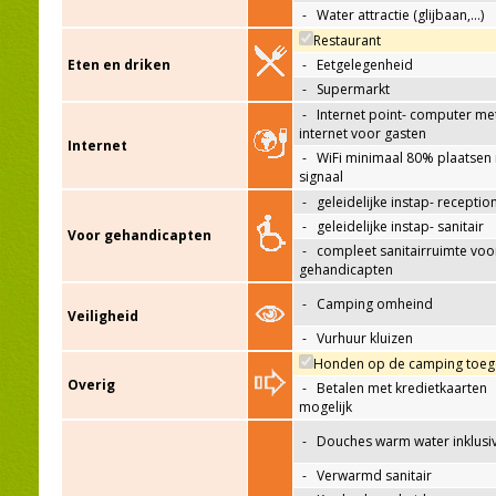
-
Water attractie (glijbaan,…)
Restaurant
Eten en driken
-
Eetgelegenheid
-
Supermarkt
-
Internet point- computer me
internet voor gasten
Internet
-
WiFi minimaal 80% plaatsen
signaal
-
geleidelijke instap- receptio
-
geleidelijke instap- sanitair
Voor gehandicapten
-
compleet sanitairruimte voo
gehandicapten
-
Camping omheind
Veiligheid
-
Vurhuur kluizen
Honden op de camping toeg
Overig
-
Betalen met kredietkaarten
mogelijk
-
Douches warm water inklusi
-
Verwarmd sanitair