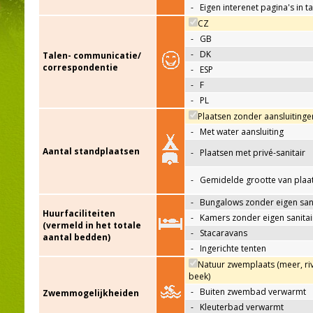
-
Eigen interenet pagina's in t
CZ
-
GB
-
DK
Talen- communicatie/
correspondentie
-
ESP
-
F
-
PL
Plaatsen zonder aansluitinge
-
Met water aansluiting
Aantal standplaatsen
-
Plaatsen met privé-sanitair
-
Gemidelde grootte van plaa
-
Bungalows zonder eigen sani
Huurfaciliteiten
-
Kamers zonder eigen sanitai
(vermeld in het totale
-
Stacaravans
aantal bedden)
-
Ingerichte tenten
Natuur zwemplaats (meer, riv
beek)
-
Buiten zwembad verwarmt
Zwemmogelijkheiden
-
Kleuterbad verwarmt