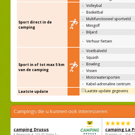
-
Volleybal
-
Basketbal
-
Multifunctioneel sportveld
Sport direct in de
-
Minigolf
camping
-
Biljard
-
Verhuur fietsen
-
Voetbalveld
-
Squash
-
Bowling
Sport in of tot max 5 km
van de camping
-
Vissen
-
Motorwatersporten
-
Kabel-adrenaline centrum
Laatste update gegevens
Laatste update
Campings die u kunnen ook interesseren
camping Drusus
camping La P
K Reporyjim 4, 155 00 Praha 5 -
Plzeňská ul. , 354 7