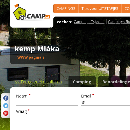
CAMPINGS
Tips voor UITSTAPJES
CO
zoeken:
Campings Tsjechië
Campings Slo
kemp Mláka
WWW pagina's
<<
Terug- zoekresultaten
Camping
Beoordeling
*
*
Naam
Email
*
Vraag