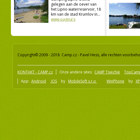
gelegen aan de oever van
het Lipno waterreservoir, 18
km van de stad Krumlov in...
www pagina's
Copyright© 2009 - 2018 Camp.cz - Pavel Hess, alle rechten voorbeh
KONTAKT - CAMP.cz
Onze andere sites:
CAMP Tsjechië
TopCam
App:
Android
iOS
by
MobileSoft s.r.o
WinPhone
by
XP