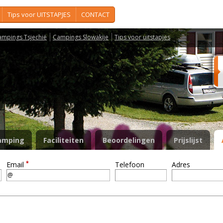
Tips voor UITSTAPJES
CONTACT
ampings Tsjechië
Campings Slowakije
Tips voor uitstapjes
amping
Faciliteiten
Beoordelingen
Prijslijst
*
Email
Telefoon
Adres