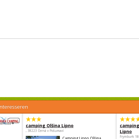
interesseren
camping Olšina Lipno
camping
, 38223 Černá v Pošumaví
Lipno
Frymburk 18
Camping Lipno Olšina