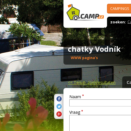
CAMPINGS
zoeken:
C
chatky Vodník
WWW pagina's
<<
Terug- zoekresultaten
C
*
Naam
*
Vraag