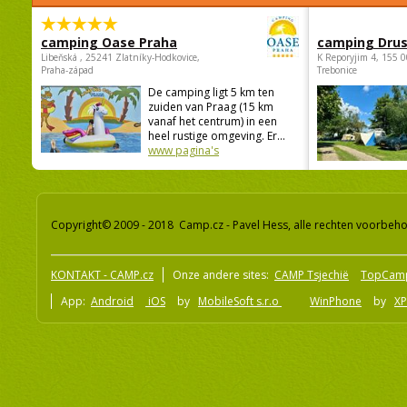
camping Oase Praha
camping Dru
Libeňská , 25241 Zlatníky-Hodkovice,
K Reporyjim 4, 155 0
Praha-západ
Trebonice
De camping ligt 5 km ten
zuiden van Praag (15 km
vanaf het centrum) in een
heel rustige omgeving. Er...
www pagina's
Copyright© 2009 - 2018 Camp.cz - Pavel Hess, alle rechten voorbeh
KONTAKT - CAMP.cz
Onze andere sites:
CAMP Tsjechië
TopCam
App:
Android
iOS
by
MobileSoft s.r.o
WinPhone
by
XP