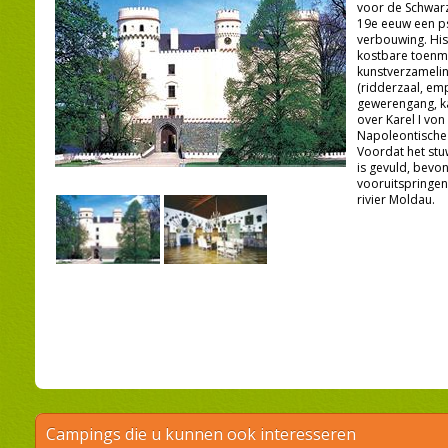
voor de Schwarz
19e eeuw een p
verbouwing. His
kostbare toenmal
kunstverzameli
(ridderzaal, emp
gewerengang, ka
over Karel I vo
Napoleontische 
Voordat het stu
is gevuld, bevon
vooruitspringe
rivier Moldau.
Campings die u kunnen ook interesseren