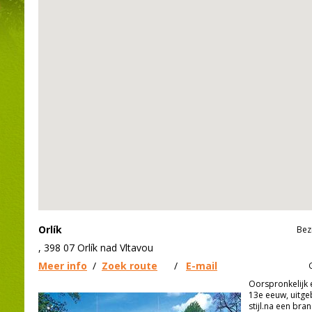
Orlík
Bez
, 398 07 Orlík nad Vltavou
Meer info
/
Zoek route
/
E-mail
Oorspronkelijk 
13e eeuw, uitge
stijl.na een bra