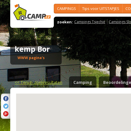
CAMPINGS
Tips voor UITSTAPJES
CO
zoeken:
Campings Tsjechië
Campings Slo
kemp Bor
WWW pagina's
<<
Terug- zoekresultaten
Camping
Beoordeling