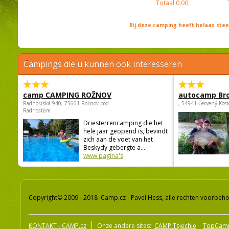
Totaal
0,00
Bij deze camping heeft helaas st
Campings die u kunnen ook interesseren
camp CAMPING ROŽNOV
autocamp Br
Radhošťská 940, 75661 Rožnov pod
, 54941 Červený Kost
Radhoštěm
Driesterrencamping die het
hele jaar geopend is, bevindt
zich aan de voet van het
Beskydy gebergte a...
www pagina's
Copyright© 2009 - 2018 Camp.cz - Pavel Hess, alle rechten voorbeh
KONTAKT - CAMP.cz
Onze andere sites:
CAMP Tsjechië
TopCam