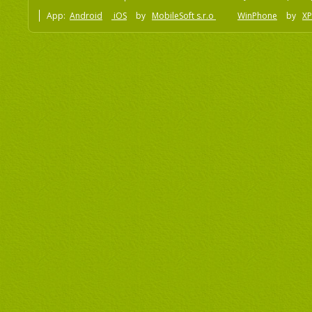
App:
Android
iOS
by
MobileSoft s.r.o
WinPhone
by
XP