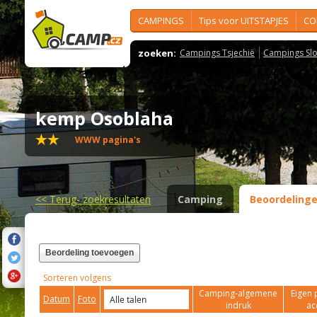
CAMPINGS
Tips voor UITSTAPJES
CO
zoeken:
Campings Tsjechië
Campings Slo
kemp Osoblaha
WWW pagina's
<<
Terug- zoekresultaten
Camping
Beoordeling
Beordeling toevoegen
Sorteren volgens
Camping-algemene
Eigen 
Datum
Foto
indruk
ac