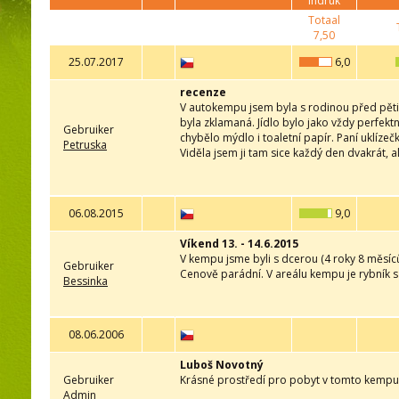
indruk
Totaal
7,50
25.07.2017
6,0
recenze
V autokempu jsem byla s rodinou před pěti 
byla zklamaná. Jídlo bylo jako vždy perfekt
Gebruiker
chybělo mýdlo i toaletní papír. Paní uklíze
Petruska
Viděla jsem ji tam sice každý den dvakrát, al
06.08.2015
9,0
Víkend 13. - 14.6.2015
V kempu jsme byli s dcerou (4 roky 8 měsíců
Gebruiker
Cenově parádní. V areálu kempu je rybník s
Bessinka
08.06.2006
Luboš Novotný
Gebruiker
Krásné prostředí pro pobyt v tomto kempu
Admin