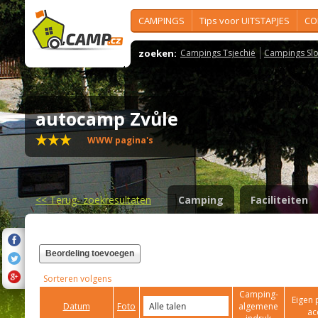
CAMPINGS
Tips voor UITSTAPJES
CO
zoeken:
Campings Tsjechië
Campings Slo
autocamp Zvůle
WWW pagina's
<<
Terug- zoekresultaten
Camping
Faciliteiten
Beordeling toevoegen
Sorteren volgens
Camping-
Eigen 
Datum
Foto
algemene
ac