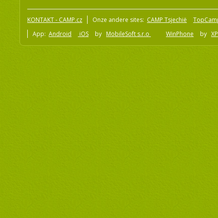
KONTAKT - CAMP.cz
Onze andere sites:
CAMP Tsjechië
TopCam
App:
Android
iOS
by
MobileSoft s.r.o
WinPhone
by
XP