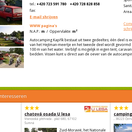
tel.:
+420 723 591 780
+420 728 828 858
Sanit
fax:
Areaa
E-mail shrijven
Comm
WWW pagina's
schri
2
N.A.P.:
m
/
Oppervlakte:
m
Autocamping Kapřík bestaat uit twee gedeeltes; één deel is 
van het Hejtman-meertje en het tweede deel wordt gevormd
100 m van het water. Verblijf is mogelijk in eigen tent, caravan
bedden. Vissen kunt u direct aan de oever van de autocampi
interesseren
chatová osada U lesa
camping 
Vranovská přehrada - pláž 680, 67102
, 38223 Čern
Šumná
Zuid-Moravië, het Nationale