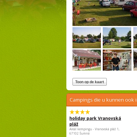
Campings die u kunnen ook 
holiday park Vranovská
pláž
Areál kempingu - Vranovská pláž 1,
67102 Šumná