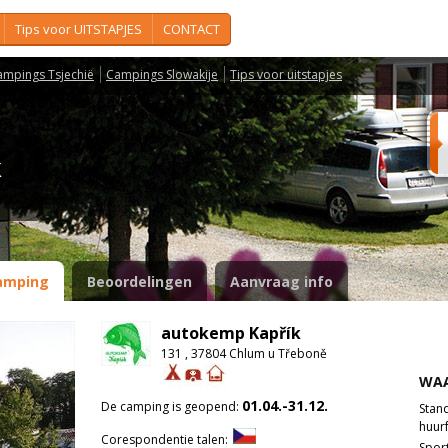
Tips voor UITSTAPJES
CONTACT
ampings Tsjechië
Campings Slowakije
Tips voor uitstapjes
ík
amping
Beoordelingen
Aanvraag info
autokemp Kapřík
131 , 37804 Chlum u Třeboně
WAA
01.04.-31.12.
De camping is geopend:
Stan
huurf
Corespondentie talen:
Spor