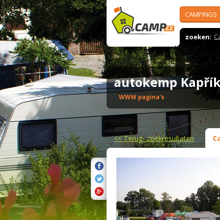
CAMPINGS
zoeken:
C
autokemp Kapř
WWW pagina's
<<
Terug- zoekresultaten
C