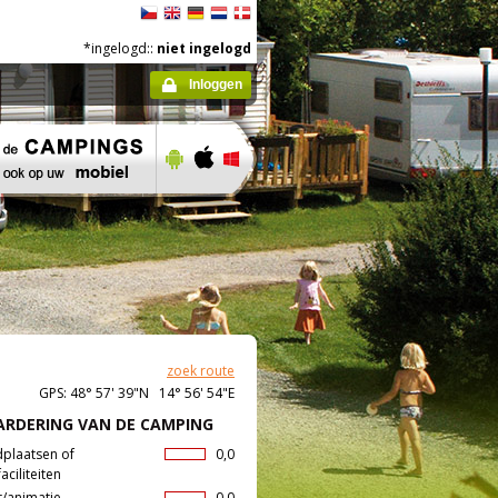
*ingelogd::
niet ingelogd
Inloggen
zoek route
GPS: 48° 57' 39"N 14° 56' 54"E
RDERING VAN DE CAMPING
dplaatsen of
0,0
aciliteiten
t/animatie
0,0