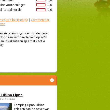
aire voorzieningen
0,0
l- totaalindruk
0,0
entare bekijken
(0)
|
Commentaar
jven
een autocamping direct op de oever
 door een kampeerterrein op zo'n
 en in vakantiehuisjes met 2 tot 4
ng.
Olšina Lipno
á v Pošumaví
Camping Lipno Olšina
gelegen aan de oever van