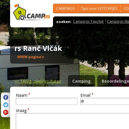
CAMPINGS
Tips voor UITSTAPJES
CO
zoeken:
Campings Tsjechië
Campings Slo
rs Ranč Vlčák
WWW pagina's
<<
Terug- zoekresultaten
Camping
Beoordeling
*
*
Naam
Email
*
Vraag