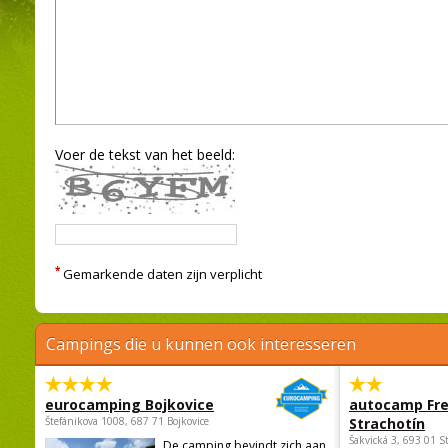
Voer de tekst van het beeld:
*
Gemarkende daten zijn verplicht
Campings die u kunnen ook interesseren
eurocamping Bojkovice
autocamp Fre
Štefánikova 1008, 687 71 Bojkovice
Strachotín
Šakvická 3, 693 01 S
De camping bevindt zich aan