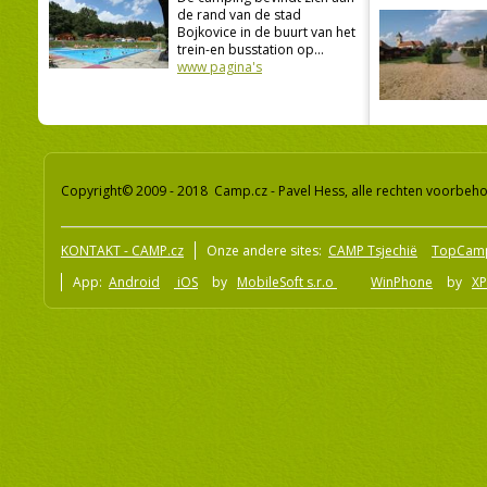
de rand van de stad
Bojkovice in de buurt van het
trein-en busstation op...
www pagina's
Copyright© 2009 - 2018 Camp.cz - Pavel Hess, alle rechten voorbeh
KONTAKT - CAMP.cz
Onze andere sites:
CAMP Tsjechië
TopCam
App:
Android
iOS
by
MobileSoft s.r.o
WinPhone
by
XP