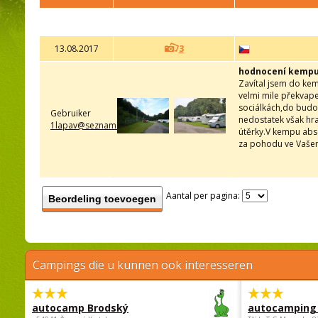
13.08.2017
3
hodnocení kempu 
Zavítal jsem do ke
velmi mile překvape
sociálkách,do budou
Gebruiker
nedostatek však hra
1lapav@seznam.cz
útěrky.V kempu abso
za pohodu ve Vašem
Aantal per pagina:
Beordeling toevoegen
Campings die u kunnen ook interesseren
autocamp Brodský
autocamping