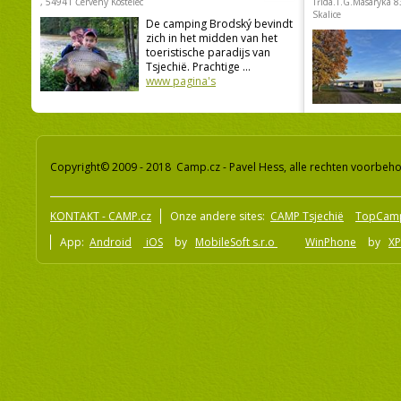
, 54941 Červený Kostelec
Třída.T.G.Masaryka 
Skalice
De camping Brodský bevindt
zich in het midden van het
toeristische paradijs van
Tsjechië. Prachtige ...
www pagina's
Copyright© 2009 - 2018 Camp.cz - Pavel Hess, alle rechten voorbeh
KONTAKT - CAMP.cz
Onze andere sites:
CAMP Tsjechië
TopCam
App:
Android
iOS
by
MobileSoft s.r.o
WinPhone
by
XP