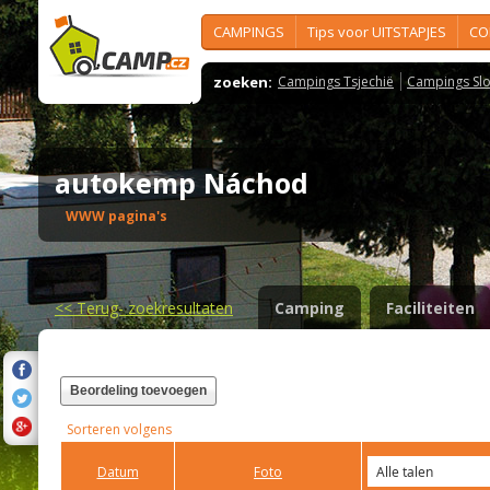
CAMPINGS
Tips voor UITSTAPJES
CO
zoeken:
Campings Tsjechië
Campings Slo
autokemp Náchod
WWW pagina's
<<
Terug- zoekresultaten
Camping
Faciliteiten
Beordeling toevoegen
Sorteren volgens
Datum
Foto