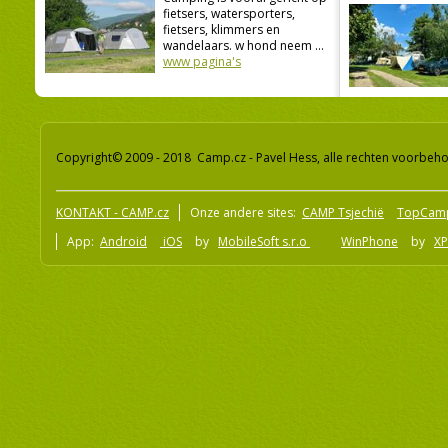
fietsers, watersporters,
fietsers, klimmers en
wandelaars. w hond neem ...
www pagina's
Copyright© 2009 - 2018 Camp.cz - Pavel Hess, alle rechten voorbeh
KONTAKT - CAMP.cz
Onze andere sites:
CAMP Tsjechië
TopCam
App:
Android
iOS
by
MobileSoft s.r.o
WinPhone
by
XP