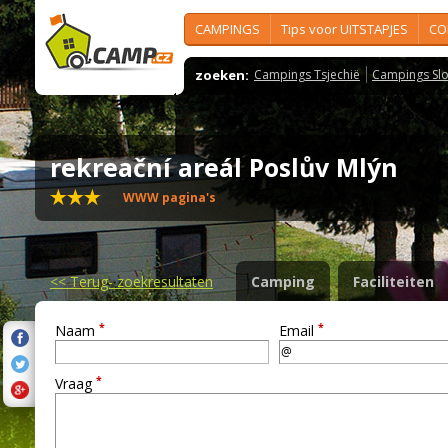
CAMPINGS
Tips voor UITSTAPJES
CO
zoeken:
Campings Tsjechië
Campings Slo
rekreační areál Poslův Mlýn
WWW pagina's
<<
Terug- zoekresultaten
Camping
Faciliteiten
*
*
Naam
Email
*
Vraag