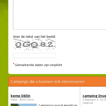
Voer de tekst van het beeld:
*
Gemarkende daten zijn verplicht
Campings die u kunnen ook interesseren
kemp Děčín
camping Dru
Polabí , 40502 Děčín
K Reporyjim 4, 155 0
Trebonice
Camping is vooral gericht op