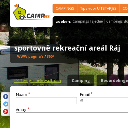
CAMPINGS
Tips voor UITSTAPJES
CO
zoeken:
Campings Tsjechië
Campings Slo
sportovně rekreační areál Ráj
WWW pagina's
/
360º
<<
Terug- zoekresultaten
Camping
Beoordeling
*
*
Naam
Email
*
Vraag