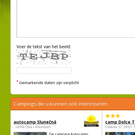
Voer de tekst van het beeld:
*
Gemarkende daten zijn verplicht
Campings die u kunnen ook interesseren
autocamp Slunečná
camp Dolce T
, 54344 Čistá v Krkonoších
Oblanov 37, 54101 
De camping Autocamp