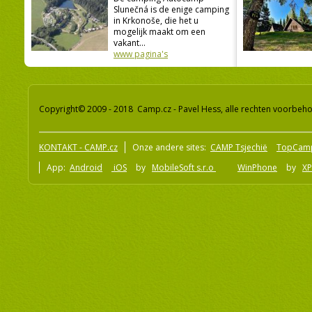
Slunečná is de enige camping
in Krkonoše, die het u
mogelijk maakt om een
vakant...
www pagina's
Copyright© 2009 - 2018 Camp.cz - Pavel Hess, alle rechten voorbeh
KONTAKT - CAMP.cz
Onze andere sites:
CAMP Tsjechië
TopCam
App:
Android
iOS
by
MobileSoft s.r.o
WinPhone
by
XP