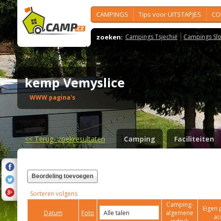
CAMPINGS
Tips voor UITSTAPJES
CO
zoeken:
Campings Tsjechië
Campings Slo
kemp Vemyslice
WWW pagina's
<<
Terug- zoekresultaten
Camping
Faciliteiten
Beordeling toevoegen
Sorteren volgens
Camping-
Eigen 
Datum
Foto
algemene
ac