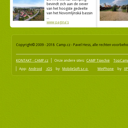
bevindt zich aan de oever
van het hoogste gedeelte
van het Novomlýnská bassin
...
www pagina's
Copyright© 2009 - 2018 Camp.cz - Pavel Hess, alle rechten voorbeh
KONTAKT - CAMP.cz
Onze andere sites:
CAMP Tsjechië
TopCam
App:
Android
iOS
by
MobileSoft s.r.o
WinPhone
by
XP