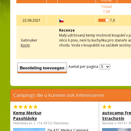
indruk
Totaal
7,00
22.06.2021
7,0
Recenze
Malý udržovaný kemp možnost koupání v přír
Gebruiker
něco k pivu, není tu kuchyňka pro stanaře 
Korm
chodu. Voda v koupališti na začátek sezóny
Aantal per pagina:
Beordeling toevoegen
Campings die u kunnen ook interesseren
Kemp Merkur
autocamp Fre
Pasohlávky
Strachotín
Pasohlávky ev. č. 114, 69122 Pasohlávky
Šakvická 3, 693 01 S
De ATC Merkur Camping