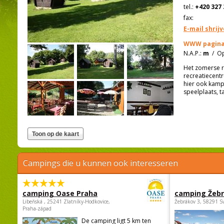
tel.:
+420 327 
fax:
E-mail shrij
WWW pagina
N.A.P.:
m
/
Op
Het zomerse re
recreatiecentr
hier ook kampe
speelplaats, t
Campings die u kunnen ook interesseren
camping Oase Praha
camping Žeb
Libeňská , 25241 Zlatníky-Hodkovice,
Žebrákov 3, 58291 S
Praha-západ
De camping ligt 5 km ten