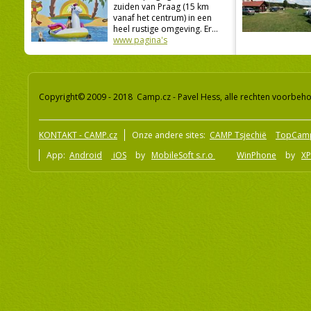
zuiden van Praag (15 km
vanaf het centrum) in een
heel rustige omgeving. Er...
www pagina's
Copyright© 2009 - 2018 Camp.cz - Pavel Hess, alle rechten voorbeh
KONTAKT - CAMP.cz
Onze andere sites:
CAMP Tsjechië
TopCam
App:
Android
iOS
by
MobileSoft s.r.o
WinPhone
by
XP