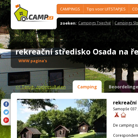
CAMPINGS
Tips voor UITSTAPJES
CO
zoeken:
Campings Tsjechië
Campings Slo
rekreační středisko Osada na 
WWW pagina's
<<
Terug- zoekresultaten
Camping
Beoordeling
rekreační
Samopše 037 ,
De camping i
Corespondenti