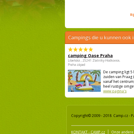
Bi
Campings die u kunnen ook 
camping Oase Praha
Libeňská , 25241 Zlatníky-Hodkovice,
Praha-západ
De camping ligt 5
zuiden van Praag 
vanaf het centrum)
heel rustige omgevi
www pagina's
Copyright© 2009 - 2018 Camp.cz - P
KONTAKT - CAMP.cz
Onze andere 