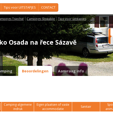
Tips voor UITSTAPJES
CONTACT
ampings Tsjechië
Campings Slowakije
Tips voor uitstapjes
sko Osada na řece Sázavě
amping
Beoordelingen
Aanvraag info
Camping-algemene
Eigen plaatsen of vaste
Spor
Sanitair
indruk
accommodatie
anim