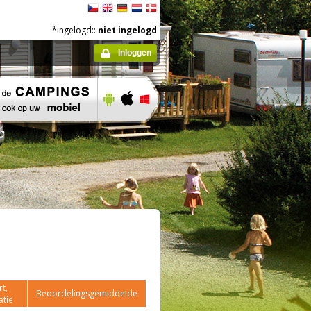
*ingelogd::
niet ingelogd
Inloggen
t,
Beoordelingsgemiddelde
atie