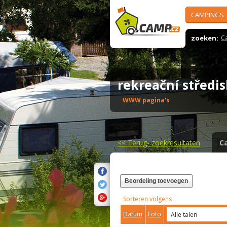
CAMPINGS
zoeken:
C
rekreační středi
WWW pagina's
<<
Terug- zoekresultaten
C
Beordeling toevoegen
Sorteren volgens
Datum
Foto