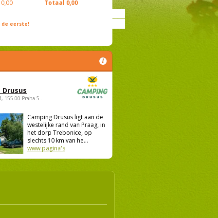
0,00
Totaal
0,00
de eerste!
 Drusus
4, 155 00 Praha 5 -
Camping Drusus ligt aan de
westelijke rand van Praag, in
het dorp Trebonice, op
slechts 10 km van he...
www pagina's