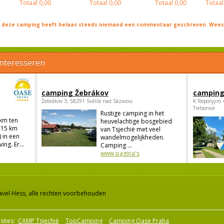
Totaal
0,00
Totaal
0,00
Totaal
0,00
Totaal
j deze camping heeft helaas steeds niemand een commentaar geschreven. Wees 
interesseren
camping Žebrákov
camping
Žebrákov 3, 58291 Světlá nad Sázavou
K Reporyjim 
Trebonice
Rustige camping in het
 km ten
heuvelachtige bosgebied
(15 km
van Tsjechië met veel
 in een
wandelmogelijkheden.
ng. Er...
Camping ...
www pagina's
avel Hess, alle rechten voorbehouden
sites:
CAMP Tsjechië
TopCamping
Camping Oase Praha