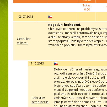
indruk
Totaal
0,00
03.07.2013
Negativní hodnocení.
Chtěl bych upozornit na problémy se storn
dovolenou , manželka stornovala náš již z
a slibů ze strany kempu jsem se do sporu v
Gebruiker
stornopoplatku. Jaké bylo mé překvapení , kd
mikota1
zmíněného poplatku. Tímto bych chtěl varovat 
11.12.2013
Dobrý den, ač nerad musím reagovat na
rozhodl jsem se bránit. Dotyčná si pob
zrušit, ale slevový portál ji odkázal p
provize, kterou si nechává slevový port
Moje chyba spočívala v tom, že peníze n
manžel, že pokud nebudou peníze ve st
psal sms, že těch 15% není storno, ale
Gebruiker
zmíněných 500,- poslal za svého, jeliko
Kemp-pecka
jsme ještě v té době neměli na účtě. Tím
se u nás platí za všechno - lednička - 