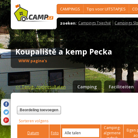
CAMPINGS
Tips voor UITSTAPJES
CO
zoeken:
Campings Tsjechië
Campings Slo
Koupaliště a kemp Pecka
WWW pagina's
<<
Terug- zoekresultaten
Camping
Faciliteiten
Beordeling toevoegen
Sorteren volgens
Camping-
Eigen 
Datum
Foto
algemene
ac