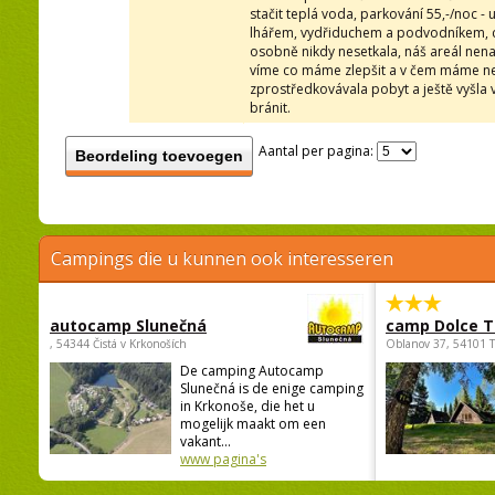
stačit teplá voda, parkování 55,-/noc -
lhářem, vydřiduchem a podvodníkem, co
osobně nikdy nesetkala, náš areál nena
víme co máme zlepšit a v čem máme ned
zprostředkovávala pobyt a ještě vyšla 
bránit.
Aantal per pagina:
Beordeling toevoegen
Campings die u kunnen ook interesseren
autocamp Slunečná
camp Dolce T
, 54344 Čistá v Krkonoších
Oblanov 37, 54101 
De camping Autocamp
Slunečná is de enige camping
in Krkonoše, die het u
mogelijk maakt om een
vakant...
www pagina's