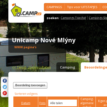
CAMPINGS
Tips voor UITSTAPJES
CO
zoeken:
Campings Tsjechië
Campings Slo
Unicamp Nové Mlýny
WWW pagina's
<<
Terug- zoekresultaten
Camping
Beoordeling
Beordeling toevoegen
Sorteren volgens
Camping-
Eigen 
Datum
Foto
algemene
ac