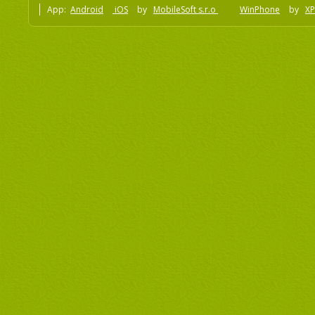
App:
Android
iOS
by
MobileSoft s.r.o
WinPhone
by
XP