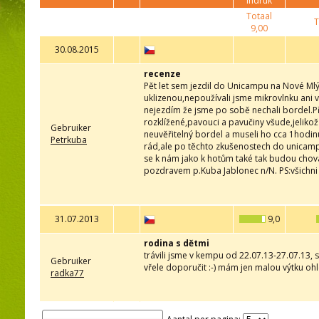
indruk
Totaal
T
9,00
30.08.2015
recenze
Pět let sem jezdil do Unicampu na Nové Mlý
uklizenou,nepoužívali jsme mikrovlnku ani v
nejezdím že jsme po sobě nechali bordel.Při
rozklížené,pavouci a pavučiny všude,jelikož
Gebruiker
neuvěřitelný bordel a museli ho cca 1hodi
Petrkuba
rád,ale po těchto zkušenostech do unicampu
se k nám jako k hotům také tak budou chova
pozdravem p.Kuba Jablonec n/N. PS:všichni 
31.07.2013
9,0
rodina s dětmi
trávili jsme v kempu od 22.07.13-27.07.13, 
Gebruiker
vřele doporučit :-) mám jen malou výtku o
radka77