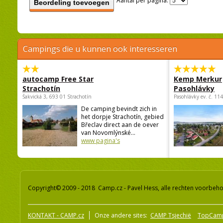
Aantal per pagina:
Beordeling toevoegen
Campings die u kunnen ook interesseren
autocamp Free Star
Kemp Merkur
Strachotín
Pasohlávky
Šakvická 3, 693 01 Strachotín
Pasohlávky ev. č. 11
De camping bevindt zich in
het dorpje Strachotín, gebied
Břeclav direct aan de oever
van Novomlýnské...
www pagina's
Copyright© 2009 - 2018 Camp.cz - Pavel Hess, alle rechten voorbeh
KONTAKT - CAMP.cz
Onze andere sites:
CAMP Tsjechië
TopCam