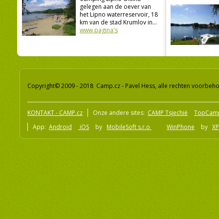
gelegen aan de oever van
het Lipno waterreservoir, 18
km van de stad Krumlov in...
www pagina's
Copyright© 2009 - 2018 Camp.cz - Pavel Hess, alle rechten voorbeh
KONTAKT - CAMP.cz
Onze andere sites:
CAMP Tsjechië
TopCam
App:
Android
iOS
by
MobileSoft s.r.o
WinPhone
by
XP