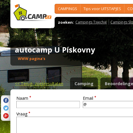
CAMPINGS
Tips voor UITSTAPJES
CO
zoeken:
Campings Tsjechië
Campings Slo
autocamp U Pískovny
WWW pagina's
<<
Terug- zoekresultaten
Camping
Beoordeling
*
*
Naam
Email
*
Vraag