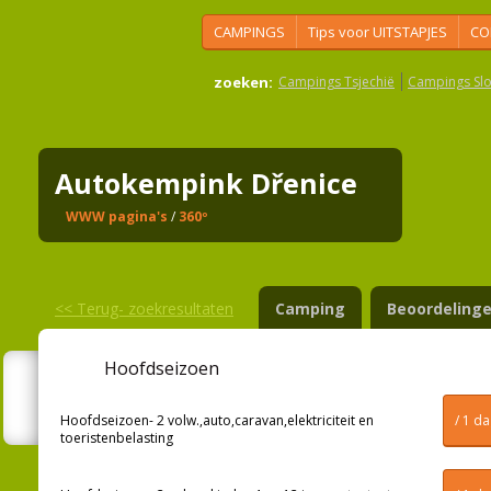
CAMPINGS
Tips voor UITSTAPJES
CO
zoeken:
Campings Tsjechië
Campings Slo
Autokempink Dřenice
WWW pagina's
/
360º
<<
Terug- zoekresultaten
Camping
Beoordeling
Hoofdseizoen
Hoofdseizoen- 2 volw.,auto,caravan,elektriciteit en
/ 1 d
toeristenbelasting