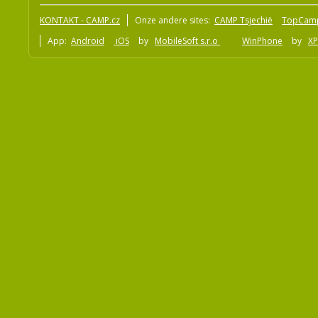
KONTAKT - CAMP.cz
Onze andere sites:
CAMP Tsjechië
TopCam
App:
Android
iOS
by
MobileSoft s.r.o
WinPhone
by
XP