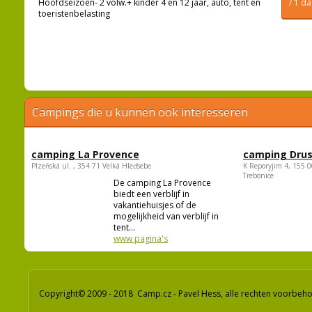
Hoofdseizoen- 2 volw.+ kinder 4 en 12 jaar, auto, tent en
/ 1 d
toeristenbelasting
Campings die u kunnen ook interesseren
camping La Provence
camping Dru
Plzeňská ul. , 354 71 Velká Hleďsebe
K Reporyjim 4, 155 0
Trebonice
De camping La Provence
biedt een verblijf in
vakantiehuisjes of de
mogelijkheid van verblijf in
tent...
www pagina's
Copyright© 2009 - 2018 Camp.cz - Pavel Hess, alle rechten voorbeh