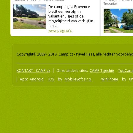
Trebonice
De camping La Provence
biedt een verblijf in
vakantiehuisjes of de
mogelijkheid van verblijf in
tent...
www pagina's
Copyright© 2009 - 2018 Camp.cz - Pavel Hess, alle rechten voorbeh
KONTAKT - CAMP.cz
Onze andere sites:
CAMP Tsjechië
TopCam
App:
Android
iOS
by
MobileSoft s.r.o
WinPhone
by
XP