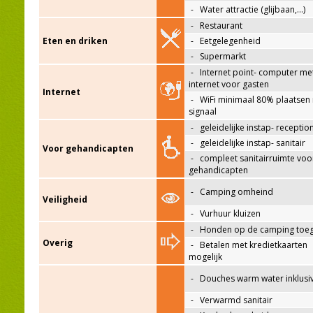
-
Water attractie (glijbaan,…)
-
Restaurant
Eten en driken
-
Eetgelegenheid
-
Supermarkt
-
Internet point- computer me
internet voor gasten
Internet
-
WiFi minimaal 80% plaatsen
signaal
-
geleidelijke instap- receptio
-
geleidelijke instap- sanitair
Voor gehandicapten
-
compleet sanitairruimte voo
gehandicapten
-
Camping omheind
Veiligheid
-
Vurhuur kluizen
-
Honden op de camping toeg
Overig
-
Betalen met kredietkaarten
mogelijk
-
Douches warm water inklusi
-
Verwarmd sanitair