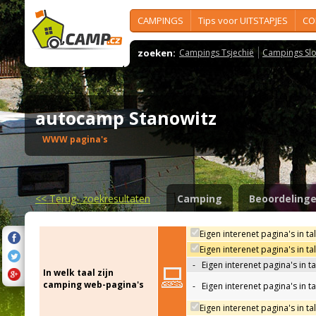
CAMPINGS
Tips voor UITSTAPJES
CO
zoeken:
Campings Tsjechië
Campings Slo
autocamp Stanowitz
WWW pagina's
<<
Terug- zoekresultaten
Camping
Beoordeling
Eigen interenet pagina's in ta
Eigen interenet pagina's in t
-
Eigen interenet pagina's in t
In welk taal zijn
camping web-pagina's
-
Eigen interenet pagina's in t
Eigen interenet pagina's in ta