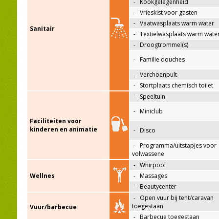
-
Kookgelegenheid
-
Vrieskist voor gasten
-
Vaatwasplaats warm water
Sanitair
-
Textielwasplaats warm wate
-
Droogtrommel(s)
-
Familie douches
-
Verchoenpult
-
Stortplaats chemisch toilet
-
Speeltuin
-
Miniclub
Faciliteiten voor
kinderen en animatie
-
Disco
-
Programma/uitstapjes voor
volwassene
-
Whirpool
Wellnes
-
Massages
-
Beautycenter
-
Open vuur bij tent/caravan
toegestaan
Vuur/barbecue
-
Barbecue toegestaan