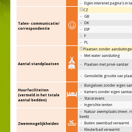
-
Eigen interenet pagina's in t
CZ
-
GB
-
DK
Talen- communicatie/
correspondentie
-
ESP
-
F
-
PL
Plaatsen zonder aansluitinge
-
Met water aansluiting
Aantal standplaatsen
-
Plaatsen met privé-sanitair
-
Gemidelde grootte van plaa
-
Bungalows zonder eigen sani
Huurfaciliteiten
-
Kamers zonder eigen sanitai
(vermeld in het totale
-
Stacaravans
aantal bedden)
-
Ingerichte tenten
-
Natuur zwemplaats (meer, riv
beek)
-
Buiten zwembad verwarmt
Zwemmogelijkheiden
-
Kleuterbad verwarmt