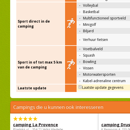
-
Volleybal
-
Basketbal
-
Multifunctioneel sportveld
Sport direct in de
-
Minigolf
camping
-
Biljard
-
Verhuur fietsen
-
Voetbalveld
-
Squash
-
Bowling
Sport in of tot max 5 km
van de camping
-
Vissen
-
Motorwatersporten
-
Kabel-adrenaline centrum
Laatste update gegevens
Laatste update
Campings die u kunnen ook interesseren
camping La Provence
camping Dru
Plzeňská ul. , 354 71 Velká Hleďsebe
K Reporyjim 4, 155 0