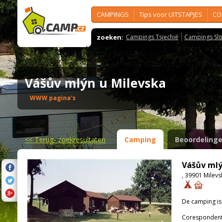
CAMPINGS
Tips voor UITSTAPJES
CO
zoeken:
Campings Tsjechië
Campings Slo
Vášův mlýn u Milevska
WWW pagina's
<<
Terug- zoekresultaten
Camping
Beoordeling
Vášův mlý
, 39901 Milev
De camping i
Corespondenti