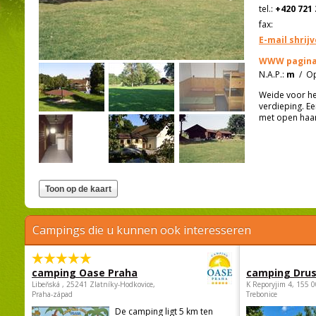
tel.:
+420 721 
fax:
E-mail shrij
WWW pagina
N.A.P.:
m
/
Op
Weide voor het
verdieping. E
met open haar
Campings die u kunnen ook interesseren
camping Oase Praha
camping Dru
Libeňská , 25241 Zlatníky-Hodkovice,
K Reporyjim 4, 155 0
Praha-západ
Trebonice
De camping ligt 5 km ten