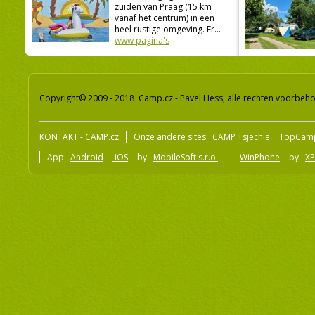
zuiden van Praag (15 km
vanaf het centrum) in een
heel rustige omgeving. Er...
www pagina's
Copyright© 2009 - 2018 Camp.cz - Pavel Hess, alle rechten voorbeh
KONTAKT - CAMP.cz
Onze andere sites:
CAMP Tsjechië
TopCam
App:
Android
iOS
by
MobileSoft s.r.o
WinPhone
by
XP