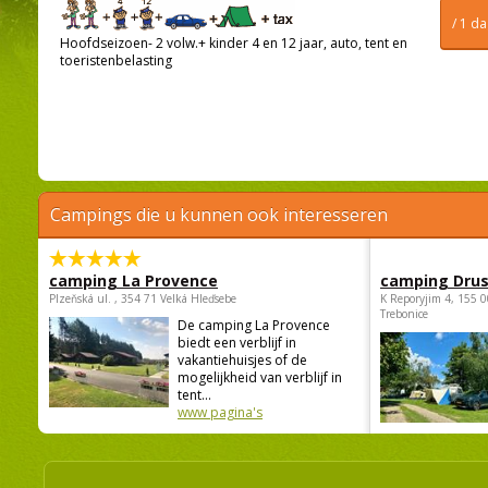
/ 1 d
Hoofdseizoen- 2 volw.+ kinder 4 en 12 jaar, auto, tent en
toeristenbelasting
Campings die u kunnen ook interesseren
camping La Provence
camping Dru
Plzeňská ul. , 354 71 Velká Hleďsebe
K Reporyjim 4, 155 0
Trebonice
De camping La Provence
biedt een verblijf in
vakantiehuisjes of de
mogelijkheid van verblijf in
tent...
www pagina's