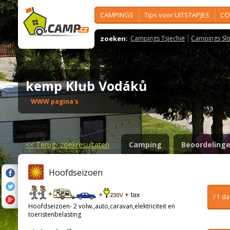
CAMPINGS
Tips voor UITSTAPJES
CO
zoeken:
Campings Tsjechië
Campings Slo
kemp Klub Vodáků
WWW pagina's
<<
Terug- zoekresultaten
Camping
Beoordeling
Hoofdseizoen
/ 1 d
Hoofdseizoen- 2 volw.,auto,caravan,elektriciteit en
toeristenbelasting