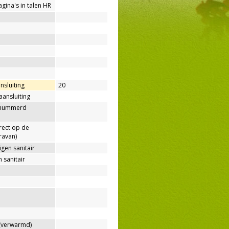
agina's in talen HR
nsluiting
20
aansluiting
enummerd
rect op de
ravan)
gen sanitair
 sanitair
verwarmd)