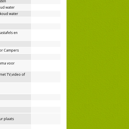
sten
oud water
 koud water
wastafels en
oor Campers
mma voor
met TV,video of
r plaats