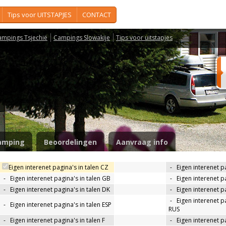
Tips voor UITSTAPJES
CONTACT
ampings Tsjechië
Campings Slowakije
Tips voor uitstapjes
sa
amping
Beoordelingen
Aanvraag info
Eigen interenet pagina's in talen CZ
-
Eigen interenet p
-
Eigen interenet pagina's in talen GB
-
Eigen interenet p
-
Eigen interenet pagina's in talen DK
-
Eigen interenet pa
-
Eigen interenet pa
-
Eigen interenet pagina's in talen ESP
RUS
-
Eigen interenet pagina's in talen F
-
Eigen interenet pa