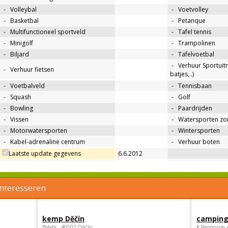
-
Volleybal
-
Voetvolley
-
Basketbal
-
Petanque
-
Multifunctioneel sportveld
-
Tafel tennis
-
Minigolf
-
Trampolinen
-
Biljard
-
Tafelvoetbal
-
Verhuur Sportuitr
-
Verhuur fietsen
batjes,..)
-
Voetbalveld
-
Tennisbaan
-
Squash
-
Golf
-
Bowling
-
Paardrijden
-
Vissen
-
Watersporten zo
-
Motorwatersporten
-
Wintersporten
-
Kabel-adrenaline centrum
-
Verhuur boten
Laatste update gegevens
6.6.2012
interesseren
kemp Děčín
camping
Polabí , 40502 Děčín
K Reporyjim 