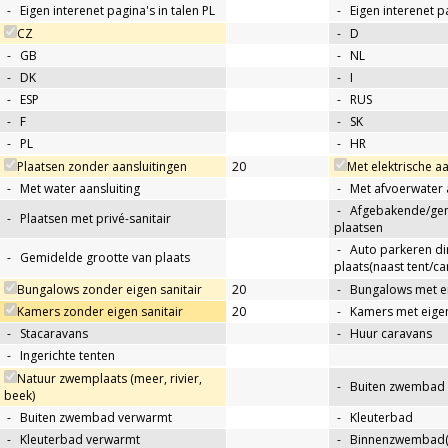
-
Eigen interenet pagina's in talen PL
-
Eigen interenet p
CZ
-
D
-
GB
-
NL
-
DK
-
I
-
ESP
-
RUS
-
F
-
SK
-
PL
-
HR
Plaatsen zonder aansluitingen
20
Met elektrische aa
-
Met water aansluiting
-
Met afvoerwater 
-
Afgebakende/g
-
Plaatsen met privé-sanitair
plaatsen
-
Auto parkeren di
-
Gemidelde grootte van plaats
plaats(naast tent/ca
Bungalows zonder eigen sanitair
20
-
Bungalows met ei
Kamers zonder eigen sanitair
20
-
Kamers met eigen
-
Stacaravans
-
Huur caravans
-
Ingerichte tenten
Natuur zwemplaats (meer, rivier,
-
Buiten zwembad
beek)
-
Buiten zwembad verwarmt
-
Kleuterbad
-
Kleuterbad verwarmt
-
Binnenzwembad(