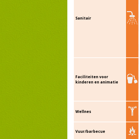
Sanitair
Faciliteiten voor
kinderen en animatie
Wellnes
Vuur/barbecue