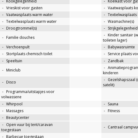
-
Kookgelegenheid
-
Koelkast voor ga
-
Vrieskist voor gasten
-
Vaatwasplaats k
-
Vaatwasplaats warm water
-
Textielwasplaats
-
Textielwasplaats warm water
-
Wasmachine(s)
-
Droogtrommel(s)
-
Strijkgelegenheid
-
Kinder sanitair (
-
Familie douches
toileten lager)
-
Verchoenpult
-
Babywasruimte
-
Stortplaats chemisch toilet
-
Service plaats v
-
Speeltuin
-
Zandbak
-
Animatieprogra
-
Miniclub
kinderen
-
Gezelshapszaal (
-
Disco
satelit)
-
Programma/uitstapjes voor
volwassene
-
Whirpool
-
Sauna
-
Massages
-
Fitness
-
Beautycenter
-
Open vuur bij tent/caravan
-
Cantraal campvuu
toegestaan
-
Barbecue toegestaan