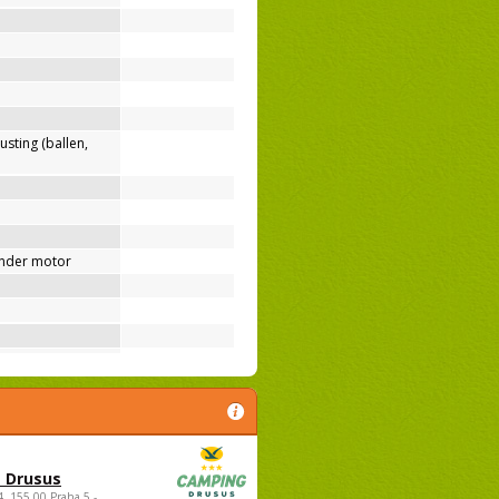
usting (ballen,
nder motor
 Drusus
4, 155 00 Praha 5 -