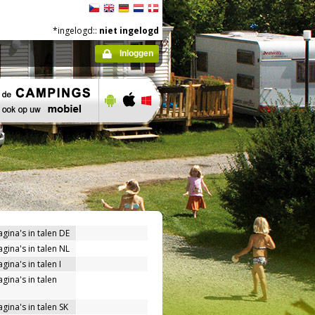
*ingelogd::
niet ingelogd
Inloggen
agina's in talen DE
agina's in talen NL
gina's in talen I
gina's in talen
gina's in talen SK