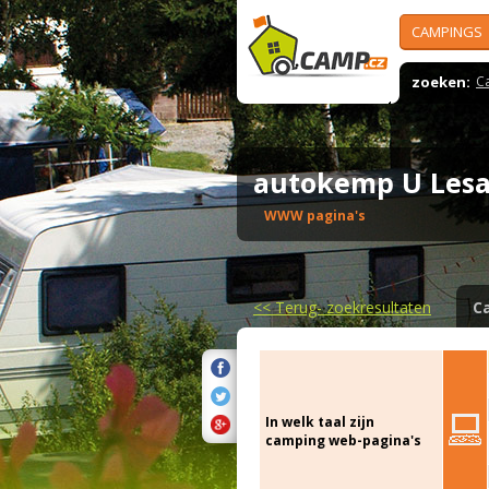
CAMPINGS
zoeken:
C
autokemp U Le
WWW pagina's
<<
Terug- zoekresultaten
C
In welk taal zijn
camping web-pagina's