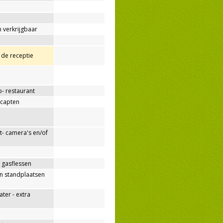
 verkrijgbaar
j de receptie
p- restaurant
capten
- camera's en/of
 gasflessen
n standplaatsen
er - extra