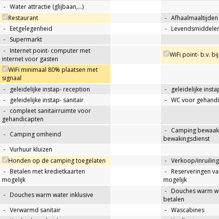
-
Water attractie (glijbaan,…)
Restaurant
-
Afhaalmaaltijden
-
Eetgelegenheid
-
Levendsmiddelen
-
Supermarkt
-
Internet point- computer met
WiFi point- b.v. bi
internet voor gasten
WiFi minimaal 80% plaatsen met
signaal
-
geleidelijke instap- reception
-
geleidelijke insta
-
geleidelijke instap- sanitair
-
WC voor gehandi
-
compleet sanitairruimte voor
gehandicapten
-
Camping bewaakt
-
Camping omheind
bewakingsdienst
-
Vurhuur kluizen
Honden op de camping toegelaten
-
Verkoop/inruiling
-
Betalen met kredietkaarten
-
Reserveringen va
mogelijk
mogelijk
-
Douches warm wat
-
Douches warm water inklusive
betalen
-
Verwarmd sanitair
-
Wascabines